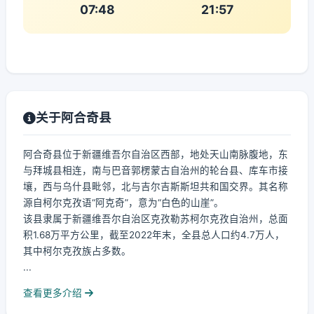
07:48
21:57
关于阿合奇县
阿合奇县位于新疆维吾尔自治区西部，地处天山南脉腹地，东
与拜城县相连，南与巴音郭楞蒙古自治州的轮台县、库车市接
壤，西与乌什县毗邻，北与吉尔吉斯斯坦共和国交界。其名称
源自柯尔克孜语“阿克奇”，意为“白色的山崖”。
该县隶属于新疆维吾尔自治区克孜勒苏柯尔克孜自治州，总面
积1.68万平方公里，截至2022年末，全县总人口约4.7万人，
其中柯尔克孜族占多数。
...
查看更多介绍