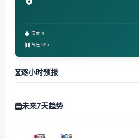
°
湿度 %
气压 hPa
逐小时预报
未来7天趋势