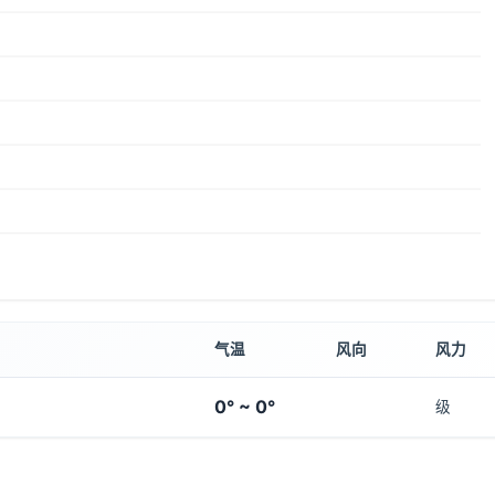
气温
风向
风力
0° ~ 0°
级