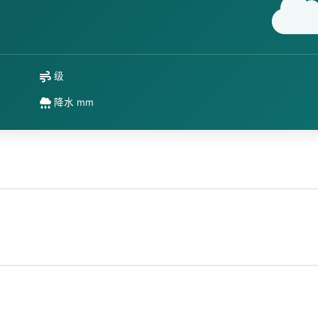
级
降水 mm