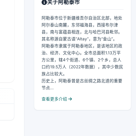
关于阿勒泰市
阿勒泰市位于新疆维吾尔自治区北部，地处
阿尔泰山南麓，东邻福海县，西接布尔津
县，南与富蕴县相连，北与哈巴河县毗邻。
其名称源自蒙古语“Altay”，意为“金山”。
阿勒泰市隶属于阿勒泰地区，是该地区的政
治、经济、文化中心。全市总面积1.13万平
方公里，辖4个街道、6个镇、2个乡，总人
口约19.5万人（2022年数据），其中少数民
族占比较大。
历史上，阿勒泰曾是古丝绸之路北道的重要
节点...
查看更多介绍