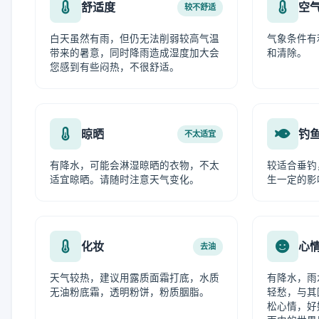
舒适度
空
较不舒适
白天虽然有雨，但仍无法削弱较高气温
气象条件有
带来的暑意，同时降雨造成湿度加大会
和清除。
您感到有些闷热，不很舒适。
晾晒
钓
不太适宜
有降水，可能会淋湿晾晒的衣物，不太
较适合垂钓
适宜晾晒。请随时注意天气变化。
生一定的影
化妆
心
去油
天气较热，建议用露质面霜打底，水质
有降水，雨
无油粉底霜，透明粉饼，粉质胭脂。
轻愁，与其
松心情，好