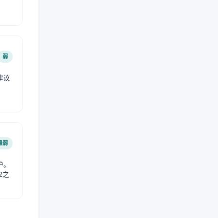
弱
建议
。
最弱
护。
2之