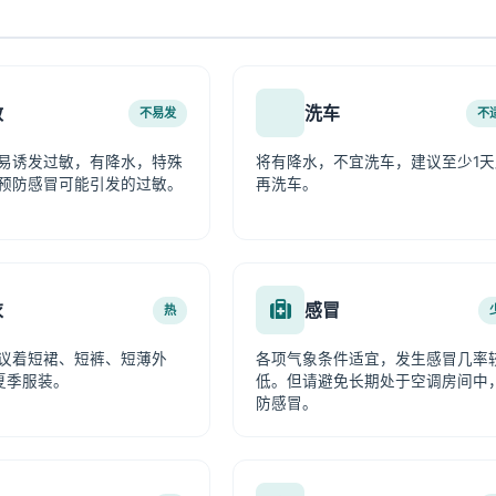
敏
洗车
不易发
不
易诱发过敏，有降水，特殊
将有降水，不宜洗车，建议至少1天
预防感冒可能引发的过敏。
再洗车。
衣
感冒
热
议着短裙、短裤、短薄外
各项气象条件适宜，发生感冒几率
夏季服装。
低。但请避免长期处于空调房间中
防感冒。