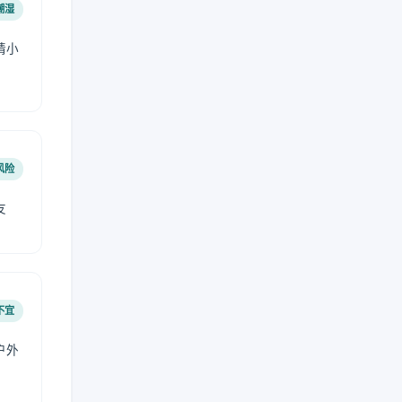
潮湿
请小
风险
友
不宜
户外