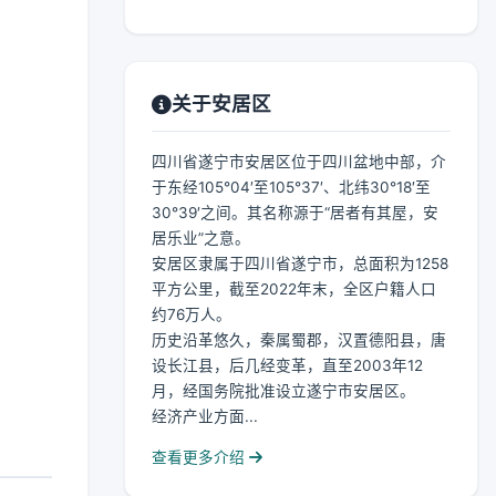
关于安居区
四川省遂宁市安居区位于四川盆地中部，介
于东经105°04′至105°37′、北纬30°18′至
30°39′之间。其名称源于“居者有其屋，安
居乐业”之意。
安居区隶属于四川省遂宁市，总面积为1258
平方公里，截至2022年末，全区户籍人口
约76万人。
历史沿革悠久，秦属蜀郡，汉置德阳县，唐
设长江县，后几经变革，直至2003年12
月，经国务院批准设立遂宁市安居区。
经济产业方面...
查看更多介绍