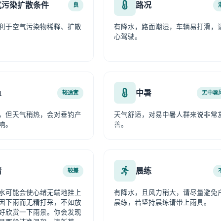
气污染扩散条件
路况
良
利于空气污染物稀释、扩散
有降水，路面潮湿，车辆易打滑，
心驾驶。
鱼
中暑
较适宜
无中暑
，但天气稍热，会对垂钓产
天气舒适，对易中暑人群来说非常
响。
善。
情
晨练
较差
水可能会使心绪无端地挂上
有降水，且风力稍大，请尽量避免
因下雨而无精打采，不如放
晨练，若坚持晨练请带上雨具。
好欣赏一下雨景。你会发现