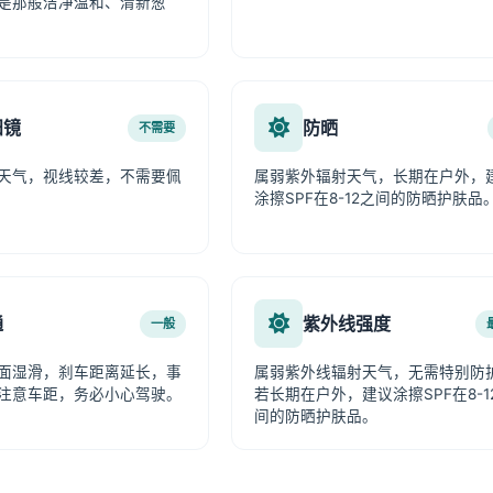
是那般洁净温和、清新葱
阳镜
防晒
不需要
天气，视线较差，不需要佩
属弱紫外辐射天气，长期在户外，
涂擦SPF在8-12之间的防晒护肤品
通
紫外线强度
一般
面湿滑，刹车距离延长，事
属弱紫外线辐射天气，无需特别防
注意车距，务必小心驾驶。
若长期在户外，建议涂擦SPF在8-1
间的防晒护肤品。