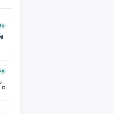
适宜
后
少发
较
，以