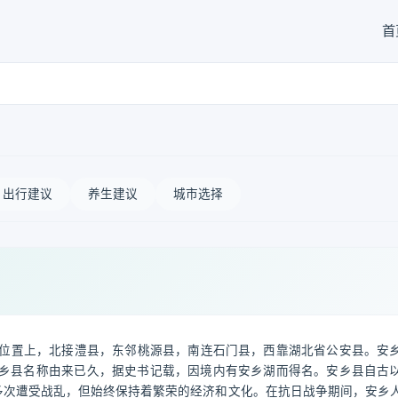
首
出行建议
养生建议
城市选择
位置上，北接澧县，东邻桃源县，南连石门县，西靠湖北省公安县。安
人。 安乡县名称由来已久，据史书记载，因境内有安乡湖而得名。安乡县自古
多次遭受战乱，但始终保持着繁荣的经济和文化。在抗日战争期间，安乡