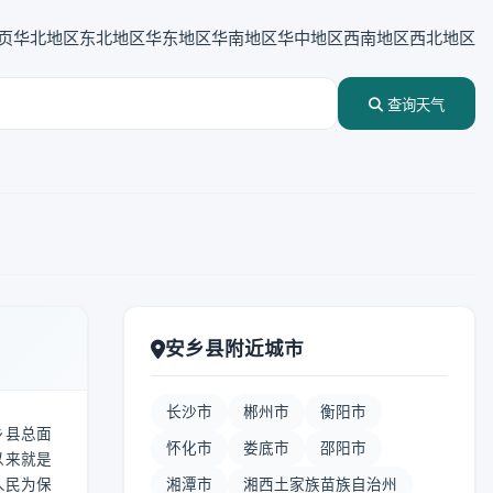
页
华北地区
东北地区
华东地区
华南地区
华中地区
西南地区
西北地区
查询天气
安乡县附近城市
长沙市
郴州市
衡阳市
乡县总面
怀化市
娄底市
邵阳市
以来就是
人民为保
湘潭市
湘西土家族苗族自治州