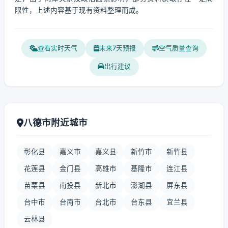
限性，上述内容基于现有资料整理而成。
查看实时天气
未来7天预报
空气质量查询
出行建议
八德市附近城市
彰化县
嘉义市
嘉义县
新竹市
新竹县
花莲县
金门县
高雄市
基隆市
连江县
苗栗县
南投县
新北市
澎湖县
屏东县
台中市
台南市
台北市
台东县
宜兰县
云林县