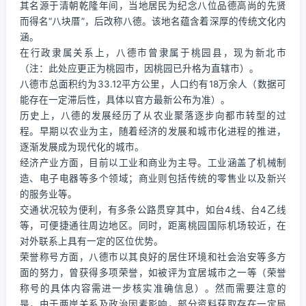
其名源于清朝乾隆年间，当地居民为纪念八位品德高尚的先贤
而得名“八块厝”，后改称八德。该地名蕴含着深厚的传统文化内
涵。
在行政隶属关系上，八德市曾隶属于桃园县，现为新北市
（注：此处应更正为桃园市，因桃园已升格为直辖市）。
八德市总面积约为33.12平方公里，人口约有18万余人（数据可
能存在一定滞后性，具体以官方最新公布为准）。
历史上，八德的发展经历了从农业聚落逐步向都市转型的过
程。早期以农业为主，随着经济的发展和城市化进程的推进，
逐渐发展成为现代化的城市。
经济产业方面，目前以工业和商业为主导。工业涵盖了机械制
造、电子电器等多个领域；商业则包括传统的零售业以及新兴
的服务业等。
交通状况较为便利，有多条公路贯穿其中，如台4线、台4乙线
等，可便捷通往周边地区。同时，距离桃园国际机场较近，在
对外联系上具有一定的区位优势。
荣誉称号方面，八德市以其良好的居住环境和社会治安等多方
面的努力，曾获得多项荣誉，如被评为宜居城市之一等（荣誉
称号的具体内容需进一步核实准确信息）。然而需要注意的
是，由于两岸关系及政治因素影响，部分资料获取存在一定局