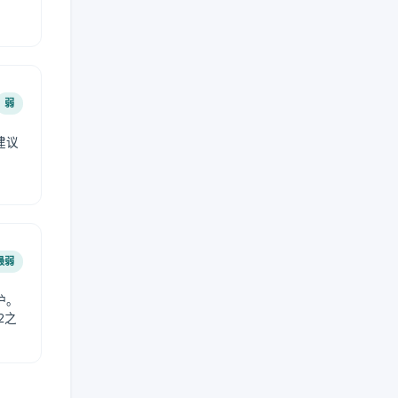
弱
建议
。
最弱
护。
2之