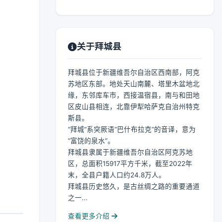
关于拜城县
拜城县位于新疆维吾尔自治区西南部，阿克
苏地区东部。地处天山南麓、塔里木盆地北
缘，东邻库车市，西接温宿县，南与和田地
区皮山县相连，北靠伊犁哈萨克自治州特克
斯县。
“拜城”系突厥语“巴什布拉克”的音译，意为
“富饶的泉水”。
拜城县隶属于新疆维吾尔自治区阿克苏地
区，总面积15917平方千米，截至2022年
末，全县户籍人口约24.8万人。
拜城县历史悠久，是古丝绸之路的重要通道
之一...
查看更多介绍