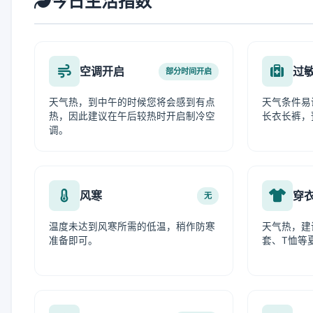
今日生活指数
空调开启
过
部分时间开启
天气热，到中午的时候您将会感到有点
天气条件易
热，因此建议在午后较热时开启制冷空
长衣长裤，
调。
风寒
穿
无
温度未达到风寒所需的低温，稍作防寒
天气热，建
准备即可。
套、T恤等