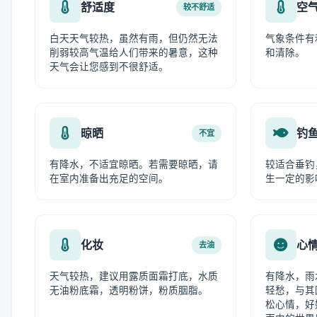
舒适度
空
较不舒适
白天天气较热，虽然有雨，但仍然无法
气象条件有
削弱较高气温给人们带来的暑意，这种
和清除。
天气会让您感到不很舒适。
晾晒
钓
不宜
有降水，不适宜晾晒。若需要晾晒，请
较适合垂钓
在室内准备出充足的空间。
生一定的影
化妆
心
去油
天气较热，建议用露质面霜打底，水质
有降水，雨
无油粉底霜，透明粉饼，粉质胭脂。
轻愁，与其
松心情，好