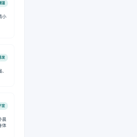
潮湿
请小
易发
强、
不宜
外晨
身体