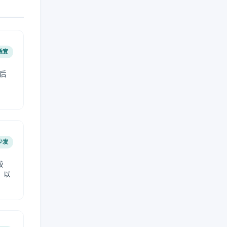
适宜
后
少发
较
，以