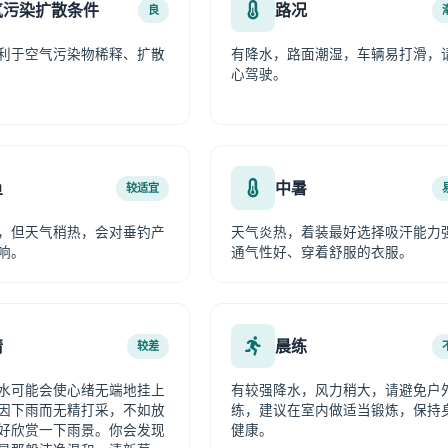
气污染扩散条件
路况
良
利于空气污染物稀释、扩散
有降水，路面潮湿，车辆易打滑，
心驾驶。
鱼
中暑
较适宜
，但天气稍热，会对垂钓产
天气炎热，着装最好选择吸汗能力
响。
通气性好、穿着舒服的衣服。
情
晨练
较差
水可能会使心绪无端地挂上
有较强降水，风力稍大，请避免户
因下雨而无精打采，不如放
练，建议在室内做适当锻炼，保持
好欣赏一下雨景。你会发现
健康。