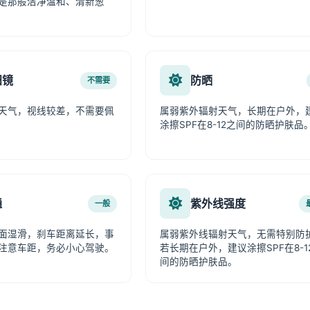
是那般洁净温和、清新葱
阳镜
防晒
不需要
天气，视线较差，不需要佩
属弱紫外辐射天气，长期在户外，
涂擦SPF在8-12之间的防晒护肤品
通
紫外线强度
一般
面湿滑，刹车距离延长，事
属弱紫外线辐射天气，无需特别防
注意车距，务必小心驾驶。
若长期在户外，建议涂擦SPF在8-1
间的防晒护肤品。