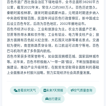
百色市是广西壮族自治区下辖地级市，全市总面积36292平方
公里，截至2022年末，常住人口约360万人。百色历史悠久，
秦朝时属桂林郡，唐宋时期设羁縻州县，元明清时期逐步纳入
中央政权管辖范围，民国年间设百色行政督察区，新中国成立
后设立百色专区，后改为百色地区，2002年撤地设市。
百色市经济以农业、工业和旅游业为主。农业方面盛产芒果、
甘蔗等热带水果和农作物；工业有铝业、电力等支柱产业；旅
游方面拥有百色起义纪念馆、大石围天坑群等著名景点。交通
较为便利，南昆铁路贯穿全境，右江航运可达南宁等地，百色
巴马机场开通了多条国内航线。
百色市荣获多项荣誉称号，如全国双拥模范城、国家园林城市
等。近年来，百色市积极融入“一带一路”倡议，不断加强基础设
施建设，推动产业升级转型，在脱贫攻坚取得全面胜利的基础
上全面推进乡村振兴战略，努力实现经济社会高质量发展。
查看实时天气
未来7天预报
空气质量查询
出行建议