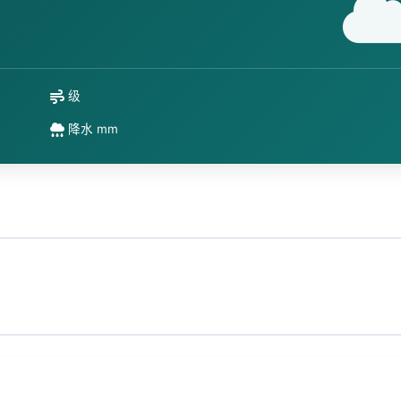
级
降水 mm