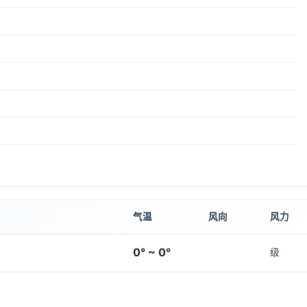
气温
风向
风力
0° ~ 0°
级