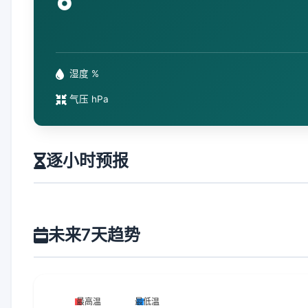
°
湿度 %
气压 hPa
逐小时预报
未来7天趋势