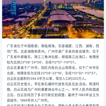
广东省位于中国南部，南临南海，东接福建、江西、湖南，西
邻广西，北连湖南和贵州。广州市是广东省的省会城市，位于
广东省中部偏东，珠江三角洲北部，濒临珠江出海口，地理坐
标为北纬23°08′-24°06′，东经112°57′-114°01′。
白云区隶属于广州市，因区内有白云山而得名，位于广州市东
北部，地理坐标为北纬23°09′-23°16′，东经113°30′-113°37′。
白云区总面积约394.6平方公里，常住人口约200万人。
白云区历史悠久，早在新石器时代就有先民在此活动。明清时
期，白云区成为广州的重要商业中心之一。中华人民共和国成
立后，白云区经历了多次行政区划调整，最终于1983年设立为
县级市，1994年并入广州市。
白云区经济以制造业为主导产业，拥有众多大型企业集团和高