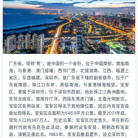
广东省，简称“粤”，是中国的一个省份，位于中国南部，南临南
海，与香港、澳门接壤，西邻广西，北接湖南、江西、福建三
省区，东连福建。深圳市，是广东省下辖的副省级市，位于广
东省南部，珠江口东岸，濒临南海，与香港隔海相望。宝安
区，隶属于深圳市，位于深圳市西部，地处珠江三角洲腹地，
东邻龙岗区，南濒伶仃洋，西接东莞虎门镇，北靠光明新区。
宝安区名称由来：宝安区得名于其地理位置，因区内有宝安县
故址而得名。宝安区总面积为546.9平方公里，截至2021年底，
常住人口约387万人。 历史沿革：宝安区历史悠久，早在新石
器时代就有先民在此活动。秦朝时设宝安县，明朝改称宝安
县，清朝沿袭此名。1983年，宝安县撤县建市，设立深圳市；