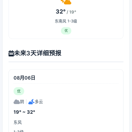
32°
/ 19°
东南风 1-3级
优
未来3天详细预报
08月06日
优
阴
|
多云
19° ~ 32°
东风