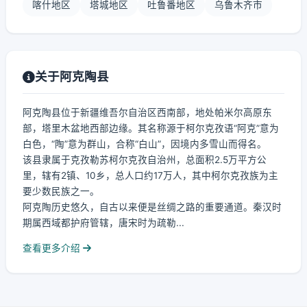
喀什地区
塔城地区
吐鲁番地区
乌鲁木齐市
关于阿克陶县
阿克陶县位于新疆维吾尔自治区西南部，地处帕米尔高原东
部，塔里木盆地西部边缘。其名称源于柯尔克孜语“阿克”意为
白色，“陶”意为群山，合称“白山”，因境内多雪山而得名。
该县隶属于克孜勒苏柯尔克孜自治州，总面积2.5万平方公
里，辖有2镇、10乡，总人口约17万人，其中柯尔克孜族为主
要少数民族之一。
阿克陶历史悠久，自古以来便是丝绸之路的重要通道。秦汉时
期属西域都护府管辖，唐宋时为疏勒...
查看更多介绍