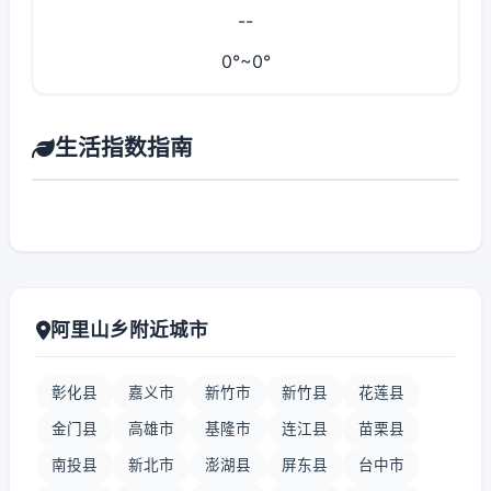
--
0°~0°
生活指数指南
阿里山乡附近城市
彰化县
嘉义市
新竹市
新竹县
花莲县
金门县
高雄市
基隆市
连江县
苗栗县
南投县
新北市
澎湖县
屏东县
台中市