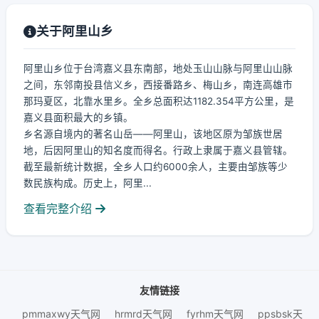
关于阿里山乡
阿里山乡位于台湾嘉义县东南部，地处玉山山脉与阿里山山脉
之间，东邻南投县信义乡，西接番路乡、梅山乡，南连高雄市
那玛夏区，北靠水里乡。全乡总面积达1182.354平方公里，是
嘉义县面积最大的乡镇。
乡名源自境内的著名山岳——阿里山，该地区原为邹族世居
地，后因阿里山的知名度而得名。行政上隶属于嘉义县管辖。
截至最新统计数据，全乡人口约6000余人，主要由邹族等少
数民族构成。历史上，阿里...
查看完整介绍
友情链接
pmmaxwy天气网
hrmrd天气网
fyrhm天气网
ppsbsk天