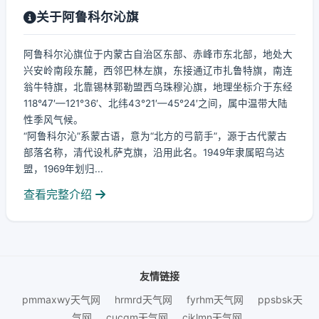
关于阿鲁科尔沁旗
阿鲁科尔沁旗位于内蒙古自治区东部、赤峰市东北部，地处大
兴安岭南段东麓，西邻巴林左旗，东接通辽市扎鲁特旗，南连
翁牛特旗，北靠锡林郭勒盟西乌珠穆沁旗，地理坐标介于东经
118°47′—121°36′、北纬43°21′—45°24′之间，属中温带大陆
性季风气候。
“阿鲁科尔沁”系蒙古语，意为“北方的弓箭手”，源于古代蒙古
部落名称，清代设札萨克旗，沿用此名。1949年隶属昭乌达
盟，1969年划归...
查看完整介绍
友情链接
pmmaxwy天气网
hrmrd天气网
fyrhm天气网
ppsbsk天
气网
cucqm天气网
cjklmn天气网