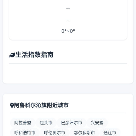
--
--
0°~0°
生活指数指南
阿鲁科尔沁旗附近城市
阿拉善盟
包头市
巴彦淖尔市
兴安盟
呼和浩特市
呼伦贝尔市
鄂尔多斯市
通辽市