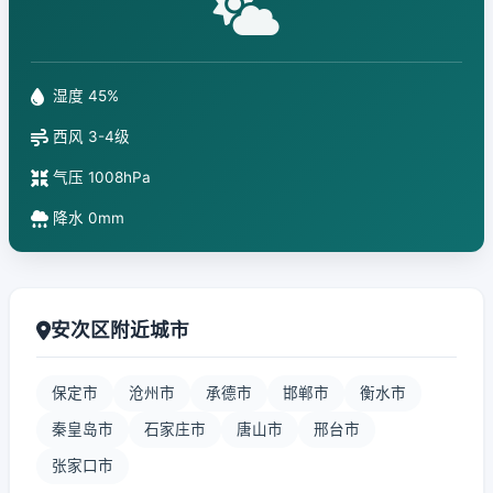
湿度 45%
西风 3-4级
气压 1008hPa
降水 0mm
安次区附近城市
保定市
沧州市
承德市
邯郸市
衡水市
秦皇岛市
石家庄市
唐山市
邢台市
张家口市