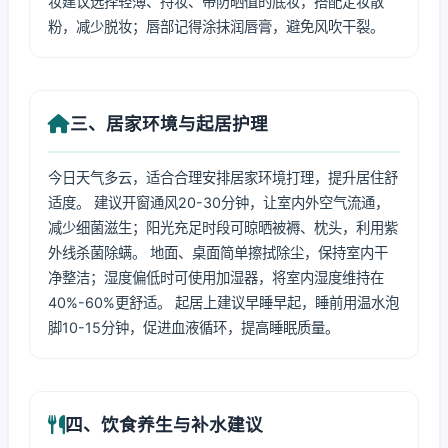
妆建议选择轻薄、持妆、带防晒值的底妆，搭配定妆散
粉，减少脱妆；唇部记得涂抹润唇膏，避免风吹干裂。
三、居家环境与起居护理
今日天气多云，适合合理安排居家环境打理，提升居住舒
适度。 建议开窗通风20-30分钟，让室内外空气流通，
减少细菌滋生；阳光充足时段可晾晒被褥、枕头，利用紫
外线杀菌除螨。 地面、桌面简单擦拭除尘，保持室内干
净整洁；湿度偏低时可使用加湿器，将室内湿度维持在
40%-60%更舒适。 起居上建议早睡早起，睡前用温水泡
脚10-15分钟，促进血液循环，提高睡眠质量。
四、饮食养生与补水建议