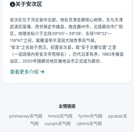
关于安次区
安次区位于河北省中北部，地处京津走廊核心地带，东与天津
武清区接壤，西邻保定市雄县，南连霸州市，北接廊坊市广阳
区，地理坐标介于北纬39°05′—39°28′、东经116°22′—
116°47′之间，属暖温带半湿润大陆性季风气候。
“安次”之名始于西汉，初置安次县，取“安于次要位置”之意
（一说因境内有安次亭而得名），历代沿革有序，1983年撤县
设区，2000年随廊坊地区撤地设市正式成为廊坊...
查看更多介绍
友情链接
pmmaxwy天气网
hrmrd天气网
fyrhm天气网
ppsbsk天
气网
cucqm天气网
cjklmn天气网