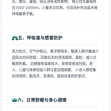
瓜、黄瓜、番茄、绿豆汤等清热食物； 每日饮水量保持
在1500-2000ml，少量多次饮用，可适当补充淡盐水维
持电解质平衡。
五、呼吸道与感冒防护
风力较大，空气中粉尘、悬浮物增多，敏感人群尽量减少
迎风长时间停留； 回家后及时清洗面部、鼻腔，减少过
敏原附着。 近期昼夜温差较大，是感冒易发时段，老
人、儿童与体质较弱人群注意加强保暖， 少去人群密集
封闭场所，勤洗手、常通风，提高自身防护意识。
六、日常舒缓与身心调理