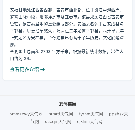
安福县地处江西省西部，吉安市西北部，位于赣江中游西岸，
罗霄山脉中段，毗邻萍乡市及宜春市。该县隶属江西省吉安市
管辖，是吉泰盆地的重要组成部分。安福之名源于古安成县与
平都县，历史沿革悠久，汉高祖二年始置平都县，隋开皇九年
正式定名为安福县，至今建县已有两千余年历史，文化底蕴深
厚。
全县国土总面积 2793 平方千米，根据最新统计数据，常住人
口约为 39...
查看更多介绍
友情链接
pmmaxwy天气网
hrmrd天气网
fyrhm天气网
ppsbsk天
气网
cucqm天气网
cjklmn天气网