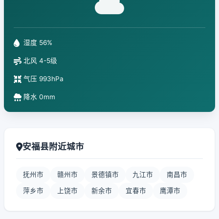
湿度 56%
北风 4-5级
气压 993hPa
降水 0mm
安福县附近城市
抚州市
赣州市
景德镇市
九江市
南昌市
萍乡市
上饶市
新余市
宜春市
鹰潭市