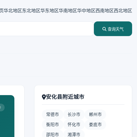
页
华北地区
东北地区
华东地区
华南地区
华中地区
西南地区
西北地区
查询天气
安化县附近城市
0
常德市
长沙市
郴州市
衡阳市
怀化市
娄底市
邵阳市
湘潭市