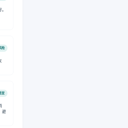
好。
风险
友
适宜
稍
，避