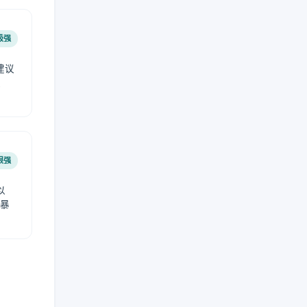
极强
建议
肤
很强
以
免暴