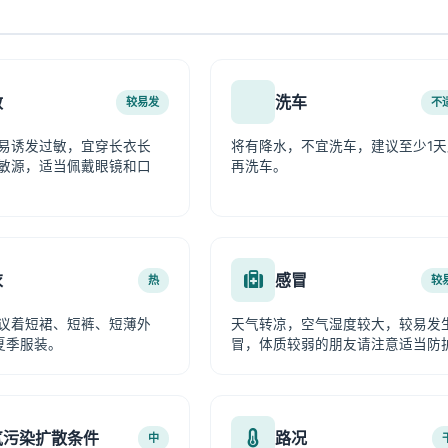
敏
洗车
较易发
不
易诱发过敏，宜穿长衣长
将有降水，不宜洗车，建议至少1天
敏源，适当佩戴眼镜和口
再洗车。
衣
感冒
热
较
议着短裙、短裤、短薄外
天气转凉，空气湿度较大，较易发
夏季服装。
冒，体质较弱的朋友请注意适当防
气污染扩散条件
路况
中