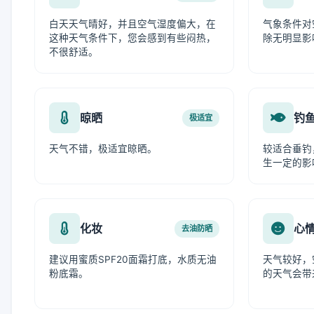
白天天气晴好，并且空气湿度偏大，在
气象条件对
这种天气条件下，您会感到有些闷热，
除无明显影
不很舒适。
晾晒
钓
极适宜
天气不错，极适宜晾晒。
较适合垂钓
生一定的影
化妆
心
去油防晒
建议用蜜质SPF20面霜打底，水质无油
天气较好，
粉底霜。
的天气会带