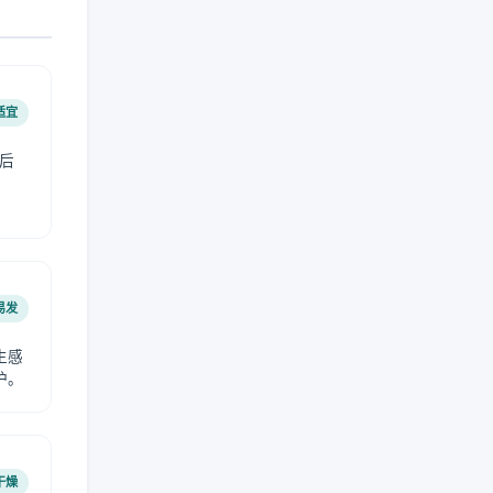
适宜
后
易发
生感
护。
干燥