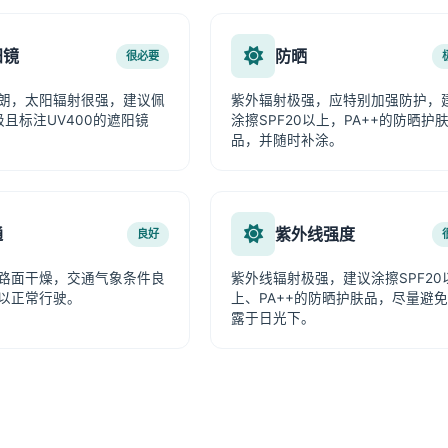
阳镜
防晒
很必要
朗，太阳辐射很强，建议佩
紫外辐射极强，应特别加强防护，
级且标注UV400的遮阳镜
涂擦SPF20以上，PA++的防晒护
品，并随时补涂。
通
紫外线强度
良好
路面干燥，交通气象条件良
紫外线辐射极强，建议涂擦SPF20
以正常行驶。
上、PA++的防晒护肤品，尽量避
露于日光下。