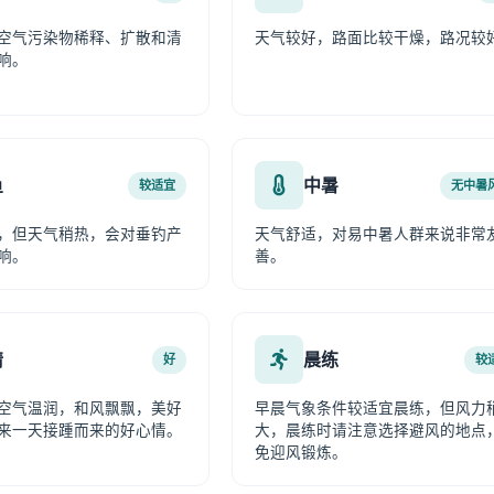
空气污染物稀释、扩散和清
天气较好，路面比较干燥，路况较
响。
鱼
中暑
较适宜
无中暑
，但天气稍热，会对垂钓产
天气舒适，对易中暑人群来说非常
响。
善。
情
晨练
好
较
空气温润，和风飘飘，美好
早晨气象条件较适宜晨练，但风力
来一天接踵而来的好心情。
大，晨练时请注意选择避风的地点
免迎风锻炼。