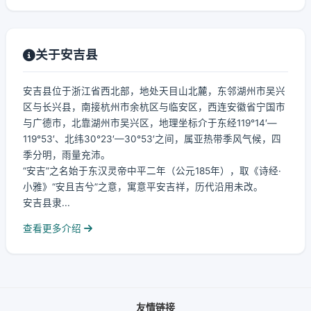
关于安吉县
安吉县位于浙江省西北部，地处天目山北麓，东邻湖州市吴兴
区与长兴县，南接杭州市余杭区与临安区，西连安徽省宁国市
与广德市，北靠湖州市吴兴区，地理坐标介于东经119°14′—
119°53′、北纬30°23′—30°53′之间，属亚热带季风气候，四
季分明，雨量充沛。
“安吉”之名始于东汉灵帝中平二年（公元185年），取《诗经·
小雅》“安且吉兮”之意，寓意平安吉祥，历代沿用未改。
安吉县隶...
查看更多介绍
友情链接