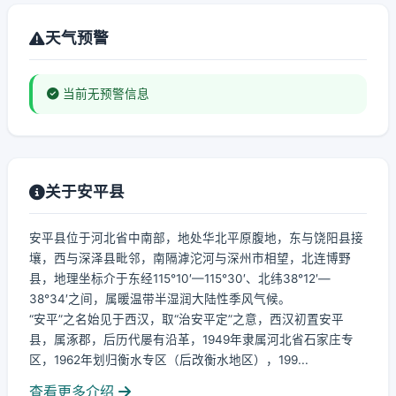
天气预警
当前无预警信息
关于安平县
安平县位于河北省中南部，地处华北平原腹地，东与饶阳县接
壤，西与深泽县毗邻，南隔滹沱河与深州市相望，北连博野
县，地理坐标介于东经115°10′—115°30′、北纬38°12′—
38°34′之间，属暖温带半湿润大陆性季风气候。
“安平”之名始见于西汉，取“治安平定”之意，西汉初置安平
县，属涿郡，后历代屡有沿革，1949年隶属河北省石家庄专
区，1962年划归衡水专区（后改衡水地区），199...
查看更多介绍