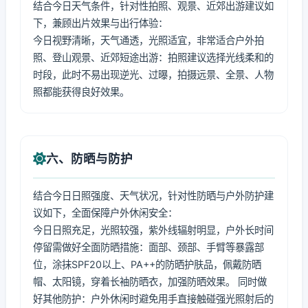
结合今日天气条件，针对性拍照、观景、近郊出游建议如
下，兼顾出片效果与出行体验：
今日视野清晰，天气通透，光照适宜，非常适合户外拍
照、登山观景、近郊短途出游：拍照建议选择光线柔和的
时段，此时不易出现逆光、过曝，拍摄远景、全景、人物
照都能获得良好效果。
六、防晒与防护
结合今日日照强度、天气状况，针对性防晒与户外防护建
议如下，全面保障户外休闲安全：
今日日照充足，光照较强，紫外线辐射明显，户外长时间
停留需做好全面防晒措施：面部、颈部、手臂等暴露部
位，涂抹SPF20以上、PA++的防晒护肤品，佩戴防晒
帽、太阳镜，穿着长袖防晒衣，加强防晒效果。 同时做
好其他防护：户外休闲时避免用手直接触碰强光照射后的