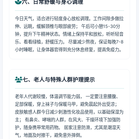
六、日常舒缓与身心调理
今日天气，适合进行轻度身心放松调理。工作间隙多做拉
伸、远眺，缓解颈椎与眼部疲劳； 午后可小憩15-30分
钟，提升下午精神状态。情绪上保持平和放松，听听轻音
乐、看看绿植，舒缓压力。 尽量减少熬夜，保证每晚7-8
小时睡眠，让身体器官得到充分休息修复，提高免疫力。
七、老人与特殊人群护理提示
老年人代谢较慢，体温调节能力弱， 一定要注意腰腹、
足部保暖，穿上袜子与保暖马甲，避免晨起外出受凉；
皮肤敏感人群今日减少刺激性化妆品使用，以基础保湿为
主； 有鼻炎、哮喘的人群，在风大、干燥环境下加强防
护，随身携带常用药物。 居家注意防滑，尤其是潮湿天
气，地面及时擦干，避免意外摔倒。