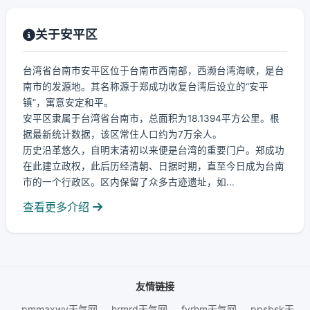
关于安平区
台湾省台南市安平区位于台南市西南部，西濒台湾海峡，是台
南市的发源地。其名称源于郑成功收复台湾后设立的“安平
镇”，寓意安定和平。
安平区隶属于台湾省台南市，总面积为18.1394平方公里。根
据最新统计数据，该区常住人口约为7万余人。
历史沿革悠久，自明末清初以来便是台湾的重要门户。郑成功
在此建立政权，此后历经清朝、日据时期，直至今日成为台南
市的一个行政区。区内保留了众多古迹遗址，如...
查看更多介绍
友情链接
pmmaxwy天气网
hrmrd天气网
fyrhm天气网
ppsbsk天