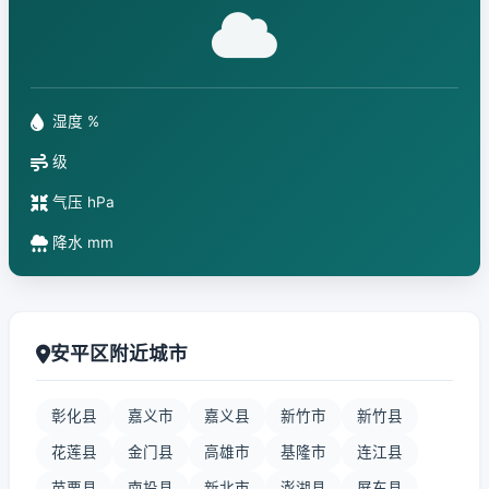
湿度 %
级
气压 hPa
降水 mm
安平区附近城市
彰化县
嘉义市
嘉义县
新竹市
新竹县
花莲县
金门县
高雄市
基隆市
连江县
苗栗县
南投县
新北市
澎湖县
屏东县