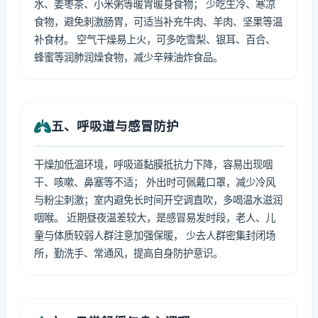
水、姜枣茶、小米粥等暖胃暖身食物； 少吃生冷、寒凉
食物，避免刺激肠胃，可适当补充牛肉、羊肉、坚果等温
补食材。 空气干燥易上火，可多吃雪梨、银耳、百合、
蜂蜜等润肺润燥食物，减少辛辣油炸食品。
五、呼吸道与感冒防护
干燥加低温环境，呼吸道黏膜抵抗力下降，容易出现咽
干、咳嗽、鼻塞等不适； 外出时可佩戴口罩，减少冷风
与粉尘刺激；室内避免长时间开空调直吹，多喝温水滋润
咽喉。 近期昼夜温差较大，是感冒易发时段，老人、儿
童与体质较弱人群注意加强保暖， 少去人群密集封闭场
所，勤洗手、常通风，提高自身防护意识。