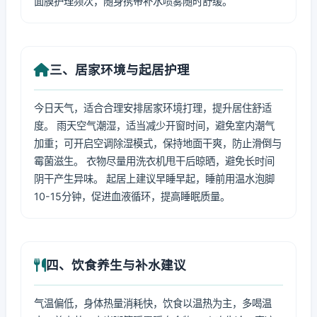
面膜护理频次，随身携带补水喷雾随时舒缓。
三、居家环境与起居护理
今日天气，适合合理安排居家环境打理，提升居住舒适
度。 雨天空气潮湿，适当减少开窗时间，避免室内潮气
加重；可开启空调除湿模式，保持地面干爽，防止滑倒与
霉菌滋生。 衣物尽量用洗衣机甩干后晾晒，避免长时间
阴干产生异味。 起居上建议早睡早起，睡前用温水泡脚
10-15分钟，促进血液循环，提高睡眠质量。
四、饮食养生与补水建议
气温偏低，身体热量消耗快，饮食以温热为主，多喝温