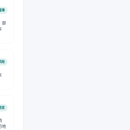
湿滑
，部
车
风险
友
适宜
稍
的地