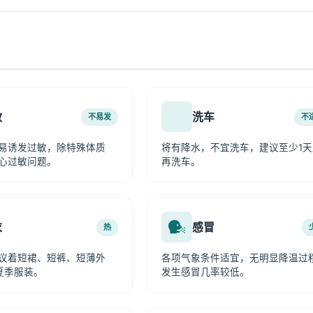
敏
洗车
不易发
不
易诱发过敏，除特殊体质
将有降水，不宜洗车，建议至少1天
心过敏问题。
再洗车。
衣
感冒
热
议着短裙、短裤、短薄外
各项气象条件适宜，无明显降温过
夏季服装。
发生感冒几率较低。