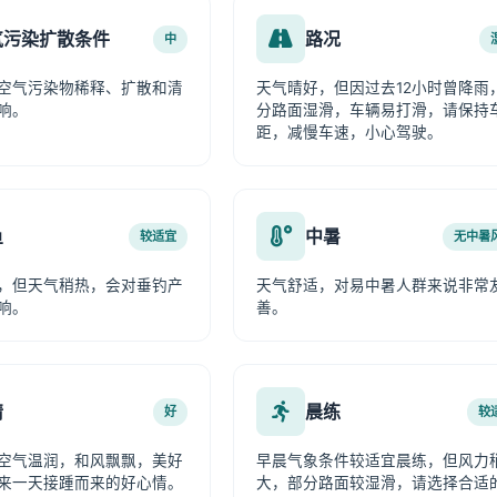
气污染扩散条件
路况
中
空气污染物稀释、扩散和清
天气晴好，但因过去12小时曾降雨
响。
分路面湿滑，车辆易打滑，请保持
距，减慢车速，小心驾驶。
鱼
中暑
较适宜
无中暑
，但天气稍热，会对垂钓产
天气舒适，对易中暑人群来说非常
响。
善。
情
晨练
好
较
空气温润，和风飘飘，美好
早晨气象条件较适宜晨练，但风力
来一天接踵而来的好心情。
大，部分路面较湿滑，请选择合适