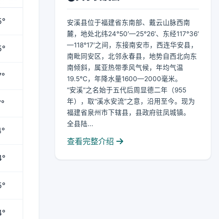
5°
安溪县位于福建省东南部、戴云山脉西南
麓，地处北纬24°50′—25°26′、东经117°36′
—118°17′之间，东接南安市，西连华安县，
5°
南毗同安区，北邻永春县，地势自西北向东
南倾斜，属亚热带季风气候，年均气温
7°
19.5℃，年降水量1600—2000毫米。
“安溪”之名始于五代后周显德二年（955
年），取“溪水安流”之意，沿用至今。现为
°
福建省泉州市下辖县，县政府驻凤城镇。
全县陆...
4°
查看完整介绍
4°
5°
4°