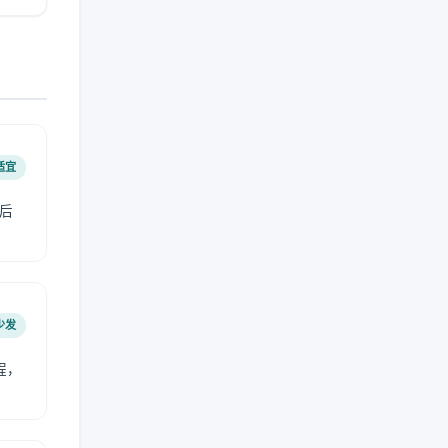
适宜
后
少发
程，