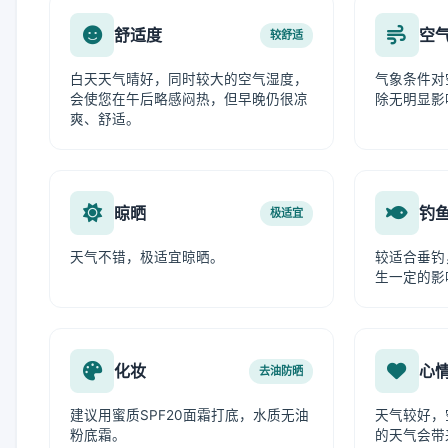
舒适度
空
较舒适
白天天气晴好，同时较大的空气湿度，
气象条件对
会使您在午后略感闷热，但早晚仍很凉
除无明显影
爽、舒适。
晾晒
钓
极适宜
天气不错，极适宜晾晒。
较适合垂钓
生一定的影
化妆
心
去油防晒
建议用蜜质SPF20面霜打底，水质无油
天气较好，
粉底霜。
的天气会带