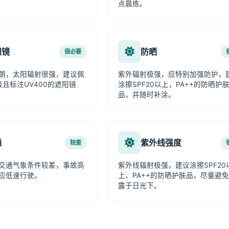
点晨练。
阳镜
防晒
很必要
朗，太阳辐射很强，建议佩
紫外辐射极强，应特别加强防护，
级且标注UV400的遮阳镜
涂擦SPF20以上，PA++的防晒护
品，并随时补涂。
通
紫外线强度
较差
交通气象条件较差，事故高
紫外线辐射极强，建议涂擦SPF20
应低速行驶。
上、PA++的防晒护肤品，尽量避
露于日光下。