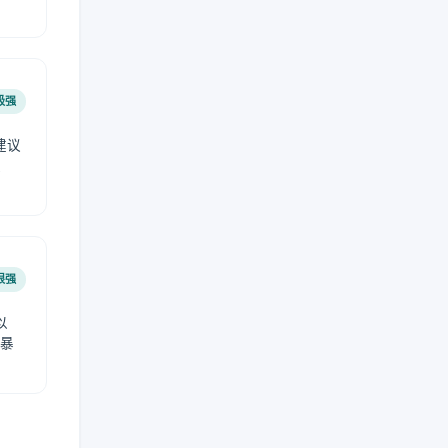
极强
建议
肤
很强
以
免暴