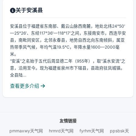
关于安溪县
安溪县位于福建省东南部、戴云山脉西南麓，地处北纬24°50′
—25°26′、东经117°36′—118°17′之间，东接南安市，西连华安
县，南毗同安区，北邻永春县，地势自西北向东南倾斜，属亚
热带季风气候，年均气温19.5℃，年降水量1600—2000毫
米。
“安溪”之名始于五代后周显德二年（955年），取“溪水安流”之
意，沿用至今。现为福建省泉州市下辖县，县政府驻凤城镇。
全县陆...
查看更多介绍
友情链接
pmmaxwy天气网
hrmrd天气网
fyrhm天气网
ppsbsk天