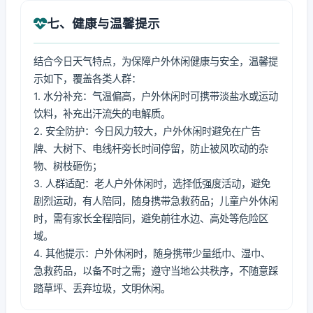
七、健康与温馨提示
结合今日天气特点，为保障户外休闲健康与安全，温馨提
示如下，覆盖各类人群：
1. 水分补充：气温偏高，户外休闲时可携带淡盐水或运动
饮料，补充出汗流失的电解质。
2. 安全防护：今日风力较大，户外休闲时避免在广告
牌、大树下、电线杆旁长时间停留，防止被风吹动的杂
物、树枝砸伤；
3. 人群适配：老人户外休闲时，选择低强度活动，避免
剧烈运动，有人陪同，随身携带急救药品；儿童户外休闲
时，需有家长全程陪同，避免前往水边、高处等危险区
域。
4. 其他提示：户外休闲时，随身携带少量纸巾、湿巾、
急救药品，以备不时之需；遵守当地公共秩序，不随意踩
踏草坪、丢弃垃圾，文明休闲。