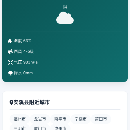
阴
湿度 63%
西风 4-5级
气压 983hPa
降水 0mm
安溪县附近城市
福州市
龙岩市
南平市
宁德市
莆田市
三明市
厦门市
漳州市