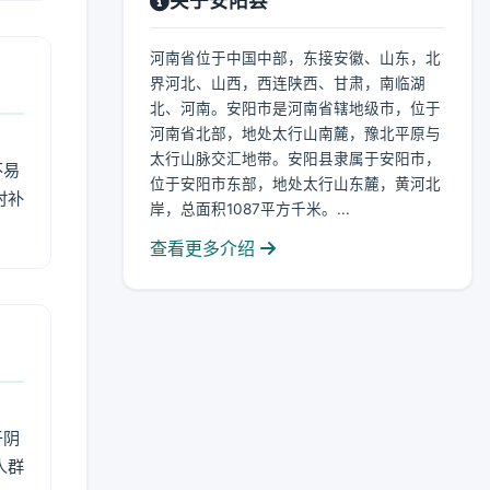
关于安阳县
河南省位于中国中部，东接安徽、山东，北
界河北、山西，西连陕西、甘肃，南临湖
北、河南。安阳市是河南省辖地级市，位于
河南省北部，地处太行山南麓，豫北平原与
太行山脉交汇地带。安阳县隶属于安阳市，
不易
位于安阳市东部，地处太行山东麓，黄河北
时补
岸，总面积1087平方千米。...
查看更多介绍
于阴
人群