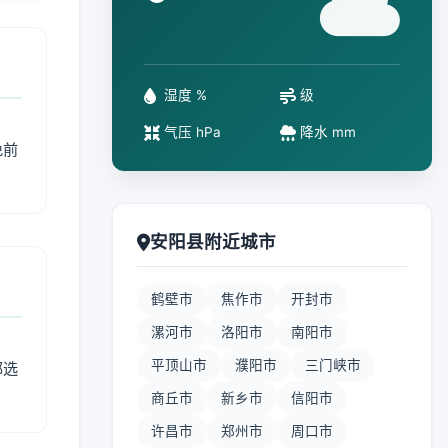
°
湿度 %
级
气压 hPa
降水 mm
免前
安阳县附近城市
鹤壁市
焦作市
开封市
漯河市
洛阳市
南阳市
平顶山市
濮阳市
三门峡市
部选
商丘市
新乡市
信阳市
许昌市
郑州市
周口市