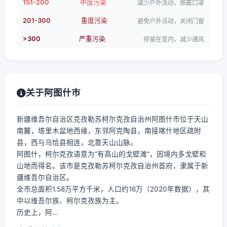
151-200
中度污染
减少户外活动，佩戴口罩
201-300
重度污染
避免户外活动，关闭门窗
>300
严重污染
停留在室内，减少通风
关于阿图什市
新疆维吾尔自治区克孜勒苏柯尔克孜自治州阿图什市位于天山
南麓，塔里木盆地西缘，东邻阿克陶县，南接喀什地区疏附
县，西与乌恰县相连，北靠天山山脉。
阿图什，柯尔克孜语意为“有高山的戈壁滩”，因境内多戈壁和
山地而得名。该市是克孜勒苏柯尔克孜自治州首府，隶属于新
疆维吾尔自治区。
全市总面积1.58万平方千米，人口约16万（2020年数据），其
中以维吾尔族、柯尔克孜族为主。
历史上，阿...