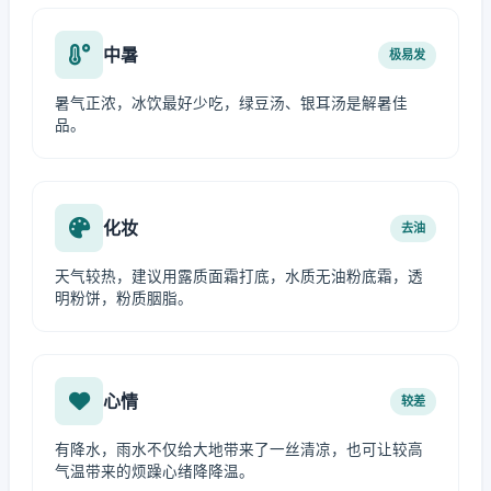
中暑
极易发
暑气正浓，冰饮最好少吃，绿豆汤、银耳汤是解暑佳
品。
化妆
去油
天气较热，建议用露质面霜打底，水质无油粉底霜，透
明粉饼，粉质胭脂。
心情
较差
有降水，雨水不仅给大地带来了一丝清凉，也可让较高
气温带来的烦躁心绪降降温。