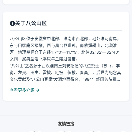
关于八公山区
八公山区位于安徽省中北部、淮南市西北部，地处淮河南岸，
东与田家庵区接壤，西与凤台县毗邻，南依舜耕山，北濒淮
河，地理坐标介于东经117°0′—117°9′、北纬32°32′—32°40′
之间，属典型淮北平原与丘陵过渡带。
“八公山”之名源于西汉淮南王刘安招揽的八位贤士（苏飞、李
尚、左吴、田由、雷被、毛被、伍被、晋昌），后世为纪念其
文化贡献及“八公山豆腐”发源地而得名，1984年经国务院批...
查看更多介绍
友情链接