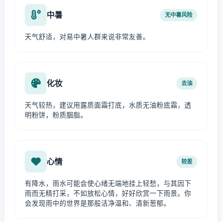
中暑
无中暑风险
天气舒适，对易中暑人群来说非常友善。
化妆
去油
天气较热，建议用露质面霜打底，水质无油粉底霜，透
明粉饼，粉质胭脂。
心情
较差
有降水，雨水可能会使心绪无端地挂上轻愁，与其因下
雨而无精打采，不如放松心情，好好欣赏一下雨景。你
会发现雨中的世界是那般洁净温和、清新葱郁。