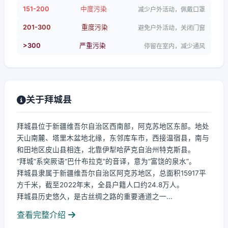
151-200
中度污染
减少户外活动，佩戴口罩
201-300
重度污染
避免户外活动，关闭门窗
>300
严重污染
停留在室内，减少通风
关于拜城县
拜城县位于新疆维吾尔自治区西南部，阿克苏地区东部。地处
天山南麓、塔里木盆地北缘，东邻库车市，西接温宿县，南与
和田地区皮山县相连，北靠伊犁哈萨克自治州特克斯县。
“拜城”系突厥语“巴什布拉克”的音译，意为“富饶的泉水”。
拜城县隶属于新疆维吾尔自治区阿克苏地区，总面积15917平
方千米，截至2022年末，全县户籍人口约24.8万人。
拜城县历史悠久，是古丝绸之路的重要通道之一...
查看完整介绍