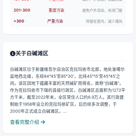
201-300
重度污染
避免户外活动，关闭门窗
>300
严重污染
停留在室内，减少通风
关于白碱滩区
白碱滩区位于新疆维吾尔自治区克拉玛依市北部，地处准噶尔
盆地西北缘，东经84°45′至85°30′，北纬45°15′至45°45′之
间。该区因地下蕴藏丰富的天然碱矿而得名，故称“白碱滩”。
作为克拉玛依市下辖的县级行政区，白碱滩区总面积为1272平
方千米，截至2022年末，全区常住人口约6.9万人。其行政建
制始于1958年设立的克拉玛依矿区，后历经多次调整，于
2000年正式成立白碱滩区。...
查看完整介绍