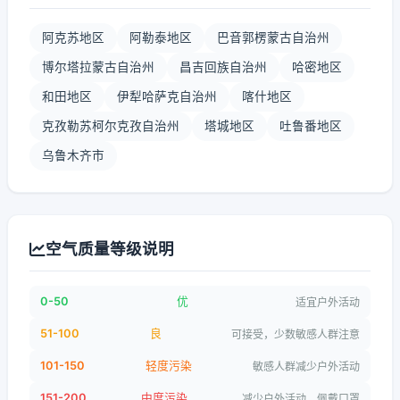
阿克苏地区
阿勒泰地区
巴音郭楞蒙古自治州
博尔塔拉蒙古自治州
昌吉回族自治州
哈密地区
和田地区
伊犁哈萨克自治州
喀什地区
克孜勒苏柯尔克孜自治州
塔城地区
吐鲁番地区
乌鲁木齐市
空气质量等级说明
0-50
优
适宜户外活动
51-100
良
可接受，少数敏感人群注意
101-150
轻度污染
敏感人群减少户外活动
151-200
中度污染
减少户外活动，佩戴口罩