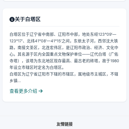
关于白塔区
白塔区位于辽宁省中南部、辽阳市中部，地处东经123°09′—
123°17′、北纬41°08′—41°15′之间，东依太子河，西邻沈大铁
路，南接文圣区，北连宏伟区，是辽阳市政治、经济、文化中
心。其名源于区内全国重点文物保护单位——辽代白塔（广佑
寺塔），该塔为东北地区现存最高、最古老的砖塔，故于1980
年设立市辖区时定名为白塔区。
白塔区为辽宁省辽阳市下辖的市辖区，属地级市主城区，不辖
乡镇...
查看更多介绍
友情链接