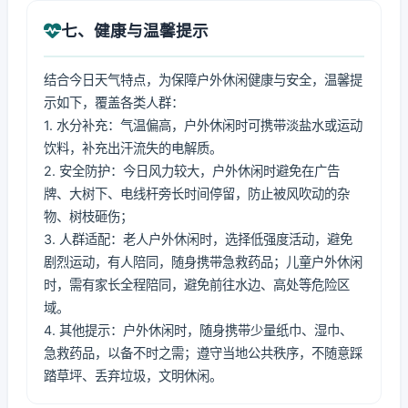
七、健康与温馨提示
结合今日天气特点，为保障户外休闲健康与安全，温馨提
示如下，覆盖各类人群：
1. 水分补充：气温偏高，户外休闲时可携带淡盐水或运动
饮料，补充出汗流失的电解质。
2. 安全防护：今日风力较大，户外休闲时避免在广告
牌、大树下、电线杆旁长时间停留，防止被风吹动的杂
物、树枝砸伤；
3. 人群适配：老人户外休闲时，选择低强度活动，避免
剧烈运动，有人陪同，随身携带急救药品；儿童户外休闲
时，需有家长全程陪同，避免前往水边、高处等危险区
域。
4. 其他提示：户外休闲时，随身携带少量纸巾、湿巾、
急救药品，以备不时之需；遵守当地公共秩序，不随意踩
踏草坪、丢弃垃圾，文明休闲。