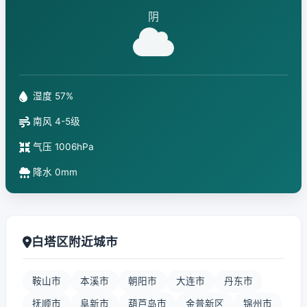
阴
湿度 57%
南风 4-5级
气压 1006hPa
降水 0mm
白塔区附近城市
鞍山市
本溪市
朝阳市
大连市
丹东市
抚顺市
阜新市
葫芦岛市
金普新区
锦州市