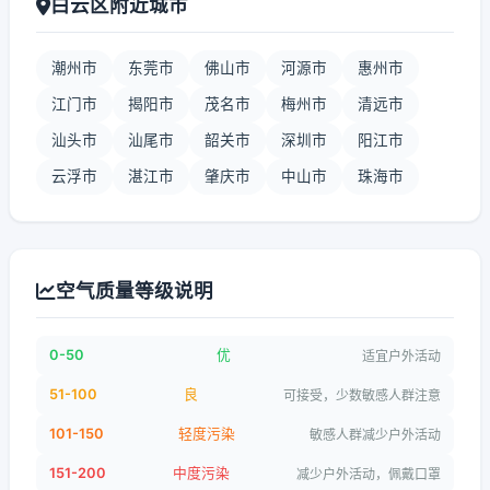
白云区附近城市
潮州市
东莞市
佛山市
河源市
惠州市
江门市
揭阳市
茂名市
梅州市
清远市
汕头市
汕尾市
韶关市
深圳市
阳江市
云浮市
湛江市
肇庆市
中山市
珠海市
空气质量等级说明
0-50
优
适宜户外活动
51-100
良
可接受，少数敏感人群注意
101-150
轻度污染
敏感人群减少户外活动
151-200
中度污染
减少户外活动，佩戴口罩