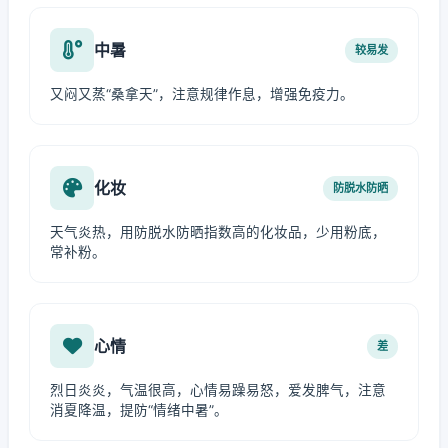
中暑
较易发
又闷又蒸“桑拿天”，注意规律作息，增强免疫力。
化妆
防脱水防晒
天气炎热，用防脱水防晒指数高的化妆品，少用粉底，
常补粉。
心情
差
烈日炎炎，气温很高，心情易躁易怒，爱发脾气，注意
消夏降温，提防“情绪中暑”。