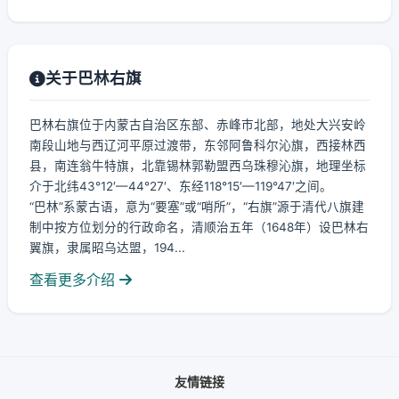
关于巴林右旗
巴林右旗位于内蒙古自治区东部、赤峰市北部，地处大兴安岭
南段山地与西辽河平原过渡带，东邻阿鲁科尔沁旗，西接林西
县，南连翁牛特旗，北靠锡林郭勒盟西乌珠穆沁旗，地理坐标
介于北纬43°12′—44°27′、东经118°15′—119°47′之间。
“巴林”系蒙古语，意为“要塞”或“哨所”，“右旗”源于清代八旗建
制中按方位划分的行政命名，清顺治五年（1648年）设巴林右
翼旗，隶属昭乌达盟，194...
查看更多介绍
友情链接