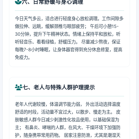
六、日常舒缓与身心调理
今日天气多云，适合进行轻度身心放松调理。工作间隙多
做拉伸、远眺，缓解颈椎与眼部疲劳； 午后可小憩15-
30分钟，提升下午精神状态。情绪上保持平和放松，听
听轻音乐、看看绿植，舒缓压力。 尽量减少熬夜，保证
每晚7-8小时睡眠，让身体器官得到充分休息修复，提高
免疫力。
七、老人与特殊人群护理提示
老年人代谢较慢，体温调节能力弱， 外出活动选择温度
舒适的时段，活动量不宜过大，以散步、慢走为主。 皮
肤敏感人群今日减少刺激性化妆品使用，以基础保湿为
主； 有鼻炎、哮喘的人群，在风大、干燥环境下加强防
护，随身携带常用药物。 居家注意防滑，尤其是潮湿天