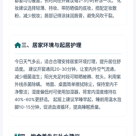
都要均匀覆盖，长时间在外建议每2-3小时补涂一次。 化
妆建议选择轻薄、持妆、带防晒值的底妆，搭配定妆散
粉，减少脱妆；唇部记得涂抹润唇膏，避免风吹干裂。
三、居家环境与起居护理
今日天气多云，适合合理安排居家环境打理，提升居住舒
适度。 建议开窗通风20-30分钟，让室内外空气流通，
减少细菌滋生；阳光充足时段可晾晒被褥、枕头，利用紫
外线杀菌除螨。 地面、桌面简单擦拭除尘，保持室内干
净整洁；湿度偏低时可使用加湿器，将室内湿度维持在
40%-60%更舒适。 起居上建议早睡早起，睡前用温水泡
脚10-15分钟，促进血液循环，提高睡眠质量。