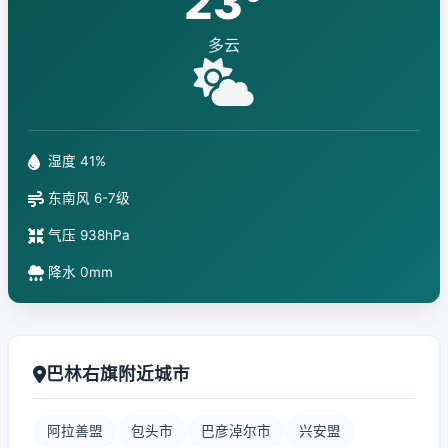
23°
多云
湿度 41%
东南风 6-7级
气压 938hPa
降水 0mm
巴林右旗附近城市
阿拉善盟
包头市
巴彦淖尔市
兴安盟