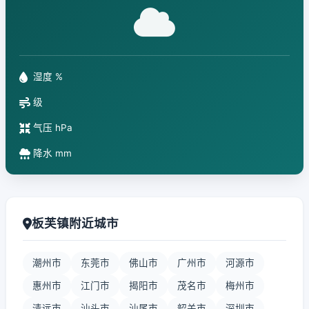
湿度 %
级
气压 hPa
降水 mm
板芙镇附近城市
潮州市
东莞市
佛山市
广州市
河源市
惠州市
江门市
揭阳市
茂名市
梅州市
清远市
汕头市
汕尾市
韶关市
深圳市