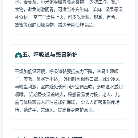
水、姜枣茶、小米粥等暖胃暖身食物； 少吃生冷、寒凉
食物，避免刺激肠胃，可适当补充牛肉、羊肉、坚果等温
补食材。 空气干燥易上火，可多吃雪梨、银耳、百合、
蜂蜜等润肺润燥食物，减少辛辣油炸食品。
五、呼吸道与感冒防护
干燥加低温环境，呼吸道黏膜抵抗力下降，容易出现咽
干、咳嗽、鼻塞等不适； 外出时可佩戴口罩，减少冷风
与粉尘刺激；室内避免长时间开空调直吹，多喝温水滋润
咽喉。 近期昼夜温差较大，是感冒易发时段，老人、儿
童与体质较弱人群注意加强保暖， 少去人群密集封闭场
所，勤洗手、常通风，提高自身防护意识。