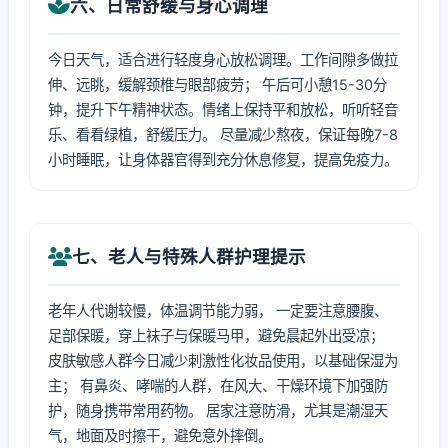
六、日常舒缓与身心调理
今日天气，适合进行轻度身心放松调理。工作间隙多做拉
伸、远眺，缓解颈椎与眼部疲劳； 午后可小憩15-30分
钟，提升下午精神状态。情绪上保持平和放松，听听轻音
乐、看看绿植，舒缓压力。 尽量减少熬夜，保证每晚7-8
小时睡眠，让身体器官得到充分休息修复，提高免疫力。
七、老人与特殊人群护理提示
老年人代谢较慢，体温调节能力弱， 一定要注意腰腹、
足部保暖，穿上袜子与保暖马甲，避免晨起外出受凉；
皮肤敏感人群今日减少刺激性化妆品使用，以基础保湿为
主； 有鼻炎、哮喘的人群，在风大、干燥环境下加强防
护，随身携带常用药物。 居家注意防滑，尤其是潮湿天
气，地面及时擦干，避免意外摔倒。