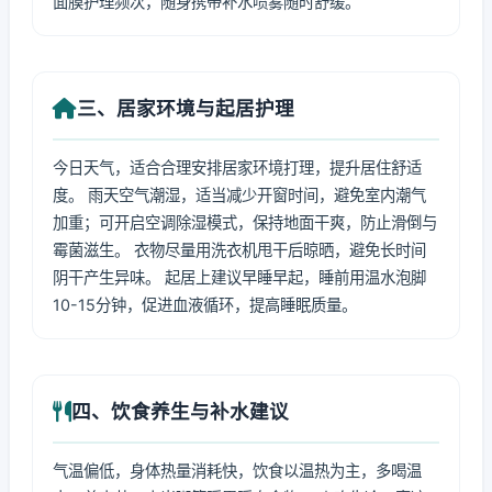
面膜护理频次，随身携带补水喷雾随时舒缓。
三、居家环境与起居护理
今日天气，适合合理安排居家环境打理，提升居住舒适
度。 雨天空气潮湿，适当减少开窗时间，避免室内潮气
加重；可开启空调除湿模式，保持地面干爽，防止滑倒与
霉菌滋生。 衣物尽量用洗衣机甩干后晾晒，避免长时间
阴干产生异味。 起居上建议早睡早起，睡前用温水泡脚
10-15分钟，促进血液循环，提高睡眠质量。
四、饮食养生与补水建议
气温偏低，身体热量消耗快，饮食以温热为主，多喝温