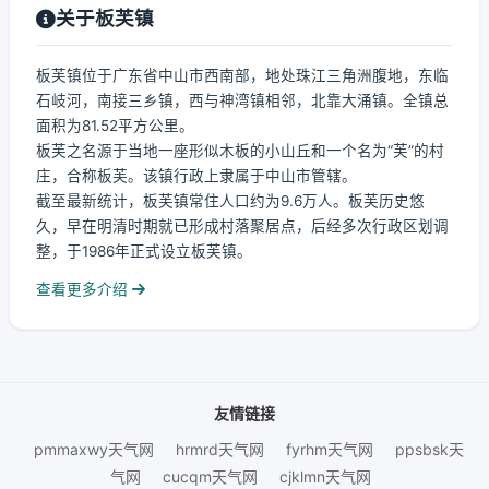
关于板芙镇
板芙镇位于广东省中山市西南部，地处珠江三角洲腹地，东临
石岐河，南接三乡镇，西与神湾镇相邻，北靠大涌镇。全镇总
面积为81.52平方公里。
板芙之名源于当地一座形似木板的小山丘和一个名为“芙”的村
庄，合称板芙。该镇行政上隶属于中山市管辖。
截至最新统计，板芙镇常住人口约为9.6万人。板芙历史悠
久，早在明清时期就已形成村落聚居点，后经多次行政区划调
整，于1986年正式设立板芙镇。
查看更多介绍
友情链接
pmmaxwy天气网
hrmrd天气网
fyrhm天气网
ppsbsk天
气网
cucqm天气网
cjklmn天气网