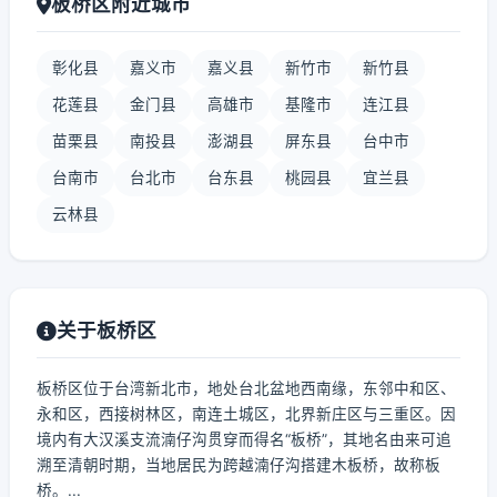
板桥区附近城市
彰化县
嘉义市
嘉义县
新竹市
新竹县
花莲县
金门县
高雄市
基隆市
连江县
苗栗县
南投县
澎湖县
屏东县
台中市
台南市
台北市
台东县
桃园县
宜兰县
云林县
关于板桥区
板桥区位于台湾新北市，地处台北盆地西南缘，东邻中和区、
永和区，西接树林区，南连土城区，北界新庄区与三重区。因
境内有大汉溪支流湳仔沟贯穿而得名“板桥”，其地名由来可追
溯至清朝时期，当地居民为跨越湳仔沟搭建木板桥，故称板
桥。...