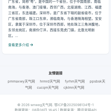
广东省，简称“粤”，是中国的一个省份，位于中国南部，南临
南海，与香港、澳门接壤，西邻广西，北接湖南、江西、福建
三省区，东连福建。深圳市，是广东省下辖的副省级市，位于
广东省南部，珠江口东岸，濒临南海，与香港隔海相望。宝安
区，隶属于深圳市，位于深圳市西部，地处珠江三角洲腹地，
东邻龙岗区，南濒伶仃洋，西接东莞虎门镇，北靠光明新
区。...
查看更多介绍
友情链接
pmmaxwy天气网
hrmrd天气网
fyrhm天气网
ppsbsk天
气网
cucqm天气网
cjklmn天气网
© 2026 wnweg天气网.
鄂ICP备2025098134号-1
数据更新：08月06日 16:45 | 数据来源：腾讯官网API