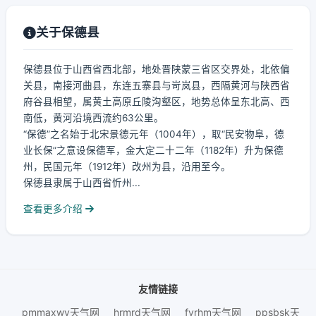
关于保德县
保德县位于山西省西北部，地处晋陕蒙三省区交界处，北依偏
关县，南接河曲县，东连五寨县与岢岚县，西隔黄河与陕西省
府谷县相望，属黄土高原丘陵沟壑区，地势总体呈东北高、西
南低，黄河沿境西流约63公里。
“保德”之名始于北宋景德元年（1004年），取“民安物阜，德
业长保”之意设保德军，金大定二十二年（1182年）升为保德
州，民国元年（1912年）改州为县，沿用至今。
保德县隶属于山西省忻州...
查看更多介绍
友情链接
pmmaxwy天气网
hrmrd天气网
fyrhm天气网
ppsbsk天