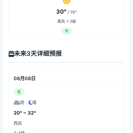
30°
/ 19°
南风 1-3级
优
未来3天详细预报
08月08日
优
阴
|
晴
20° ~ 32°
西风