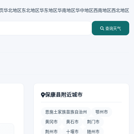
页
华北地区
东北地区
华东地区
华南地区
华中地区
西南地区
西北地区
查询天气
保康县附近城市
恩施土家族苗族自治州
鄂州市
黄冈市
黄石市
荆门市
荆州市
十堰市
随州市