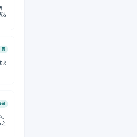
阴
请选
弱
建议
。
最弱
护。
2之