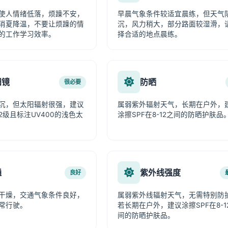
使人情绪低落，烦躁不安，
早晨气象条件较适宜晨练，但天气
消夏降温，不要让烦躁的情
沉，风力稍大，部分路面较湿滑，
的工作学习效率。
择合适的地点晨练。
阳镜
防晒
很必要
沉，但太阳辐射很强，建议
属弱紫外辐射天气，长期在户外，
2级且标注UV400的浅色太
涂擦SPF在8-12之间的防晒护肤品
通
紫外线强度
良好
干燥，交通气象条件良好，
属弱紫外线辐射天气，无需特别防
常行驶。
若长期在户外，建议涂擦SPF在8-1
间的防晒护肤品。