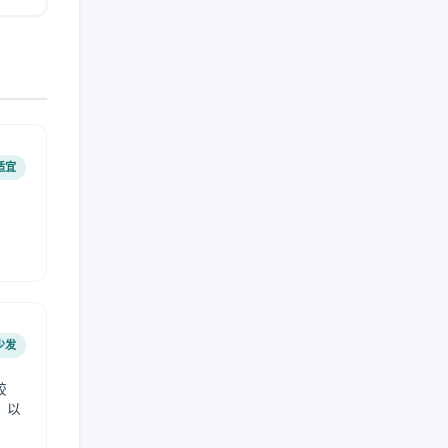
适宜
少发
较
，以