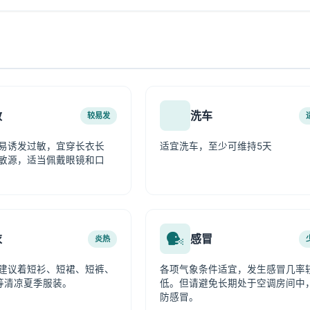
敏
洗车
较易发
易诱发过敏，宜穿长衣长
适宜洗车，至少可维持5天
敏源，适当佩戴眼镜和口
衣
感冒
炎热
建议着短衫、短裙、短裤、
各项气象条件适宜，发生感冒几率
等清凉夏季服装。
低。但请避免长期处于空调房间中
防感冒。