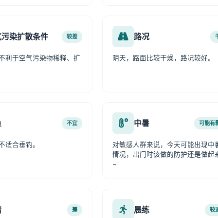
气污染扩散条件
路况
较差
不利于空气污染物稀释、扩
阴天，路面比较干燥，路况较好。
鱼
中暑
不宜
可能有
不适合垂钓。
对敏感人群来说，今天可能出现中
情况，出门时该做的防护还是做起
~
情
晨练
差
较