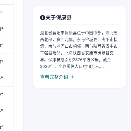
°
关于保康县
4°
湖北省襄阳市保康县位于中国中部，湖北省
西北部，襄西北部，东与谷城县、枣阳市接
3°
壤，南与老河口市相邻，西与陕西省汉中市
宁强县毗邻，北与陕西省安康市岚皋县交
界。保康县总面积2376平方公里，截至
3°
2020年，全县常住人口约18万人。...
查看完整介绍
5°
9°
8°
3°