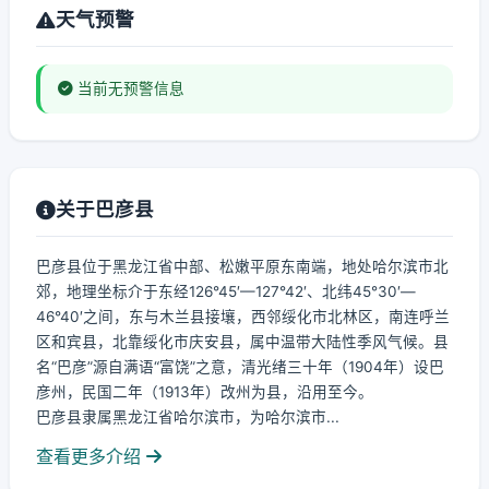
天气预警
当前无预警信息
关于巴彦县
巴彦县位于黑龙江省中部、松嫩平原东南端，地处哈尔滨市北
郊，地理坐标介于东经126°45′—127°42′、北纬45°30′—
46°40′之间，东与木兰县接壤，西邻绥化市北林区，南连呼兰
区和宾县，北靠绥化市庆安县，属中温带大陆性季风气候。县
名“巴彦”源自满语“富饶”之意，清光绪三十年（1904年）设巴
彦州，民国二年（1913年）改州为县，沿用至今。
巴彦县隶属黑龙江省哈尔滨市，为哈尔滨市...
查看更多介绍