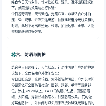
结合今日天气条件，针对性拍照、观景、近郊出游建议如
下，兼顾出片效果与出行体验：
今日视野清晰，天气通透，光照适宜，非常适合户外拍
照、登山观景、近郊短途出游：拍照建议选择光线柔和的
时段，此时不易出现逆光、过曝，拍摄远景、全景、人物
照都能获得良好效果。
六、防晒与防护
结合今日日照强度、天气状况，针对性防晒与户外防护建
议如下，全面保障户外休闲安全：
今日日照充足，光照较强，紫外线辐射明显，户外长时间
停留需做好全面防晒措施：面部、颈部、手臂等暴露部
位，涂抹SPF20以上、PA++的防晒护肤品，佩戴防晒
帽、太阳镜，穿着长袖防晒衣，加强防晒效果。 同时做
好其他防护：户外休闲时避免用手直接触碰强光照射后的