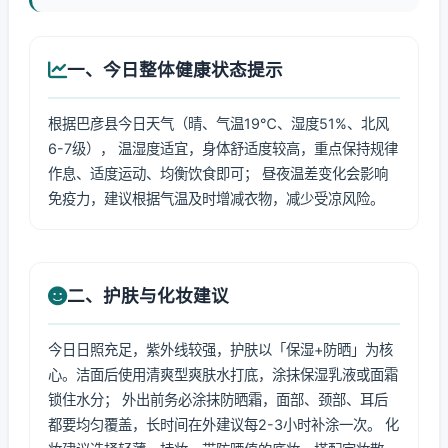
一、今日整体健康状态提示
根据巴彦县今日天气（晴、气温19℃、湿度51%、北风
6-7级）， 温湿度适宜，身体舒适度较高，重点保持规律
作息、适度运动、均衡饮食即可； 昼夜温差变化会影响
免疫力，建议根据气温及时增减衣物，减少受凉风险。
二、护肤与化妆建议
今日日照充足，紫外线较强，护肤以「保湿+防晒」为核
心。洁面后使用清爽型爽肤水打底，涂抹保湿乳液或面霜
锁住水分； 外出前务必涂抹防晒霜，面部、颈部、耳后
都要均匀覆盖，长时间在外建议每2-3小时补涂一次。 化