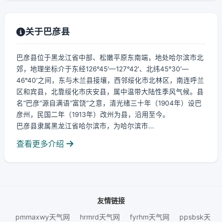
关于巴彦县
巴彦县位于黑龙江省中部、松嫩平原东南端，地处哈尔滨市北
郊，地理坐标介于东经126°45′—127°42′、北纬45°30′—
46°40′之间，东与木兰县接壤，西邻绥化市北林区，南连呼兰
区和宾县，北靠绥化市庆安县，属中温带大陆性季风气候。县
名“巴彦”源自满语“富饶”之意，清光绪三十年（1904年）设巴
彦州，民国二年（1913年）改州为县，沿用至今。
巴彦县隶属黑龙江省哈尔滨市，为哈尔滨市...
查看更多介绍
友情链接
pmmaxwy天气网
hrmrd天气网
fyrhm天气网
ppsbsk天