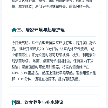
妆建议选择轻薄、持妆、带防晒值的底妆，搭配定妆散
粉，减少脱妆；唇部记得涂抹润唇膏，避免风吹干裂。
三、居家环境与起居护理
今日天气晴，适合合理安排居家环境打理，提升居住舒适
度。 建议开窗通风20-30分钟，让室内外空气流通，减
少细菌滋生；阳光充足时段可晾晒被褥、枕头，利用紫外
线杀菌除螨。 地面、桌面简单擦拭除尘，保持室内干净
整洁；湿度偏低时可使用加湿器，将室内湿度维持在
40%-60%更舒适。 起居上建议早睡早起，睡前用温水泡
脚10-15分钟，促进血液循环，提高睡眠质量。
四、饮食养生与补水建议