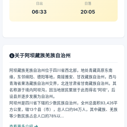
日出
日落
06:33
20:05
关于阿坝藏族羌族自治州
阿坝藏族羌族自治州位于四川省西北部，地处青藏高原东南
缘，东邻绵阳、德阳等地，南接雅安、甘孜藏族自治州，西与
青海省果洛藏族自治州交界，北连甘肃省甘南藏族自治州。其
名称源于境内阿坝沟，因当地居民聚居于此而得名“阿坝”，后
设县并逐步发展为自治州。
阿坝州是四川省下辖的少数民族自治州，全州总面积83,426平
方公里，辖13个县（市），总人口约94万人，其中藏族、羌族
等少数民族占总人口的78%以...
查看更多介绍