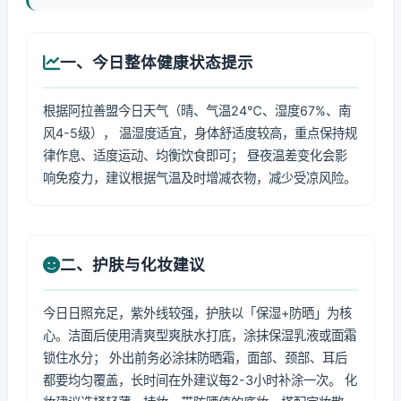
一、今日整体健康状态提示
根据阿拉善盟今日天气（晴、气温24℃、湿度67%、南
风4-5级）， 温湿度适宜，身体舒适度较高，重点保持规
律作息、适度运动、均衡饮食即可； 昼夜温差变化会影
响免疫力，建议根据气温及时增减衣物，减少受凉风险。
二、护肤与化妆建议
今日日照充足，紫外线较强，护肤以「保湿+防晒」为核
心。洁面后使用清爽型爽肤水打底，涂抹保湿乳液或面霜
锁住水分； 外出前务必涂抹防晒霜，面部、颈部、耳后
都要均匀覆盖，长时间在外建议每2-3小时补涂一次。 化