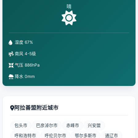
晴
湿度 67%
南风 4-5级
气压 886hPa
降水 0mm
阿拉善盟附近城市
包头市
巴彦淖尔市
赤峰市
兴安盟
呼和浩特市
呼伦贝尔市
鄂尔多斯市
通辽市