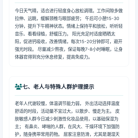
今日天气晴，适合进行轻度身心放松调理。工作间隙多做
拉伸、远眺，缓解颈椎与眼部疲劳； 午后可小憩15-30
分钟，提升下午精神状态。情绪上保持平和放松，听听轻
音乐、看看绿植，舒缓压力。 阳光充足时适度晒晒太
阳，促进钙吸收，改善情绪，每次15-20分钟即可，避开
强光时段。 尽量减少熬夜，保证每晚7-8小时睡眠，让身
体器官得到充分休息修复，提高免疫力。
七、老人与特殊人群护理提示
老年人代谢较慢，体温调节能力弱， 外出活动选择温度
舒适的时段，活动量不宜过大，以散步、慢走为主。 皮
肤敏感人群今日减少刺激性化妆品使用，以基础保湿为
主； 有鼻炎、哮喘的人群，在风大、干燥环境下加强防
护，随身携带常用药物。 居家注意防滑，尤其是潮湿天