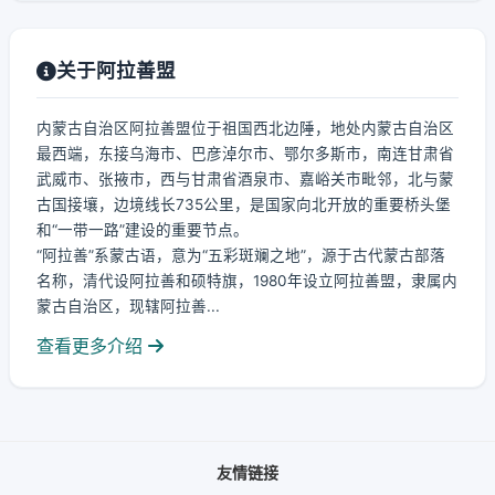
关于阿拉善盟
内蒙古自治区阿拉善盟位于祖国西北边陲，地处内蒙古自治区
最西端，东接乌海市、巴彦淖尔市、鄂尔多斯市，南连甘肃省
武威市、张掖市，西与甘肃省酒泉市、嘉峪关市毗邻，北与蒙
古国接壤，边境线长735公里，是国家向北开放的重要桥头堡
和“一带一路”建设的重要节点。
“阿拉善”系蒙古语，意为“五彩斑斓之地”，源于古代蒙古部落
名称，清代设阿拉善和硕特旗，1980年设立阿拉善盟，隶属内
蒙古自治区，现辖阿拉善...
查看更多介绍
友情链接