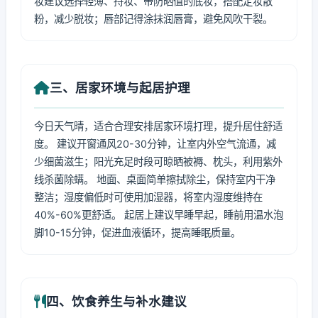
妆建议选择轻薄、持妆、带防晒值的底妆，搭配定妆散
粉，减少脱妆；唇部记得涂抹润唇膏，避免风吹干裂。
三、居家环境与起居护理
今日天气晴，适合合理安排居家环境打理，提升居住舒适
度。 建议开窗通风20-30分钟，让室内外空气流通，减
少细菌滋生；阳光充足时段可晾晒被褥、枕头，利用紫外
线杀菌除螨。 地面、桌面简单擦拭除尘，保持室内干净
整洁；湿度偏低时可使用加湿器，将室内湿度维持在
40%-60%更舒适。 起居上建议早睡早起，睡前用温水泡
脚10-15分钟，促进血液循环，提高睡眠质量。
四、饮食养生与补水建议