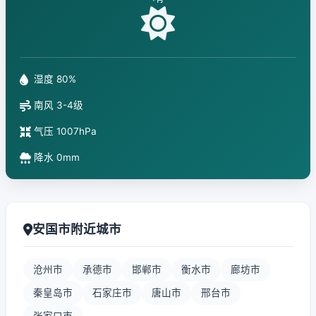
湿度 80%
南风 3-4级
气压 1007hPa
降水 0mm
安国市附近城市
沧州市
承德市
邯郸市
衡水市
廊坊市
秦皇岛市
石家庄市
唐山市
邢台市