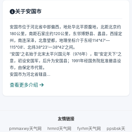
关于安国市
安国市位于河北省中部偏西，地处华北平原腹地，北距北京约
180公里，南距石家庄约120公里，东邻博野县、蠡县，西接定
州，南连深泽，北靠望都，地理坐标介于东经114°47′—
115°08′、北纬38°23′—38°42′之间。
“安国”之名始于北宋太平兴国元年（976年），取“安定天下”之
意，初设安国军，后升为安国县；1991年经国务院批准撤县设
市，由保定市代管。
安国市为河北省辖县...
查看更多介绍
友情链接
pmmaxwy天气网
hrmrd天气网
fyrhm天气网
ppsbsk天