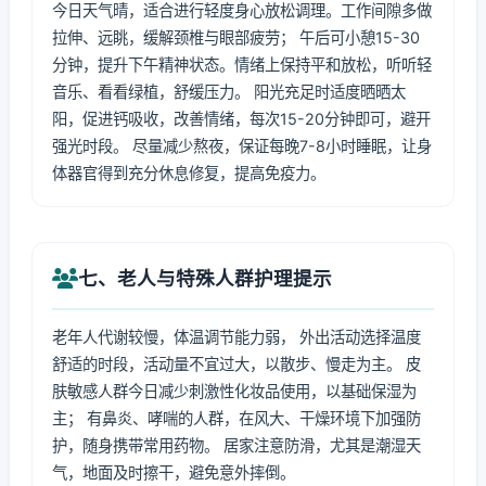
今日天气晴，适合进行轻度身心放松调理。工作间隙多做
拉伸、远眺，缓解颈椎与眼部疲劳； 午后可小憩15-30
分钟，提升下午精神状态。情绪上保持平和放松，听听轻
音乐、看看绿植，舒缓压力。 阳光充足时适度晒晒太
阳，促进钙吸收，改善情绪，每次15-20分钟即可，避开
强光时段。 尽量减少熬夜，保证每晚7-8小时睡眠，让身
体器官得到充分休息修复，提高免疫力。
七、老人与特殊人群护理提示
老年人代谢较慢，体温调节能力弱， 外出活动选择温度
舒适的时段，活动量不宜过大，以散步、慢走为主。 皮
肤敏感人群今日减少刺激性化妆品使用，以基础保湿为
主； 有鼻炎、哮喘的人群，在风大、干燥环境下加强防
护，随身携带常用药物。 居家注意防滑，尤其是潮湿天
气，地面及时擦干，避免意外摔倒。