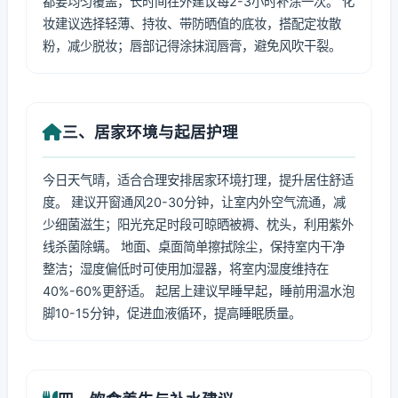
都要均匀覆盖，长时间在外建议每2-3小时补涂一次。 化
妆建议选择轻薄、持妆、带防晒值的底妆，搭配定妆散
粉，减少脱妆；唇部记得涂抹润唇膏，避免风吹干裂。
三、居家环境与起居护理
今日天气晴，适合合理安排居家环境打理，提升居住舒适
度。 建议开窗通风20-30分钟，让室内外空气流通，减
少细菌滋生；阳光充足时段可晾晒被褥、枕头，利用紫外
线杀菌除螨。 地面、桌面简单擦拭除尘，保持室内干净
整洁；湿度偏低时可使用加湿器，将室内湿度维持在
40%-60%更舒适。 起居上建议早睡早起，睡前用温水泡
脚10-15分钟，促进血液循环，提高睡眠质量。