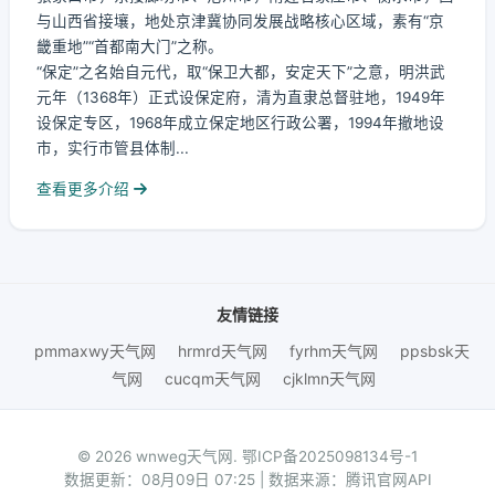
与山西省接壤，地处京津冀协同发展战略核心区域，素有“京
畿重地”“首都南大门”之称。
“保定”之名始自元代，取“保卫大都，安定天下”之意，明洪武
元年（1368年）正式设保定府，清为直隶总督驻地，1949年
设保定专区，1968年成立保定地区行政公署，1994年撤地设
市，实行市管县体制...
查看更多介绍
友情链接
pmmaxwy天气网
hrmrd天气网
fyrhm天气网
ppsbsk天
气网
cucqm天气网
cjklmn天气网
© 2026 wnweg天气网.
鄂ICP备2025098134号-1
数据更新：08月09日 07:25 | 数据来源：腾讯官网API