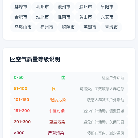
蚌埠市
亳州市
池州市
滁州市
阜阳市
合肥市
淮北市
淮南市
黄山市
六安市
马鞍山市
宿州市
铜陵市
芜湖市
宣城市
空气质量等级说明
0-50
优
适宜户外活动
51-100
良
可接受，少数敏感人群注意
101-150
轻度污染
敏感人群减少户外活动
151-200
中度污染
减少户外活动，佩戴口罩
201-300
重度污染
避免户外活动，关闭门窗
>300
严重污染
停留在室内，减少通风