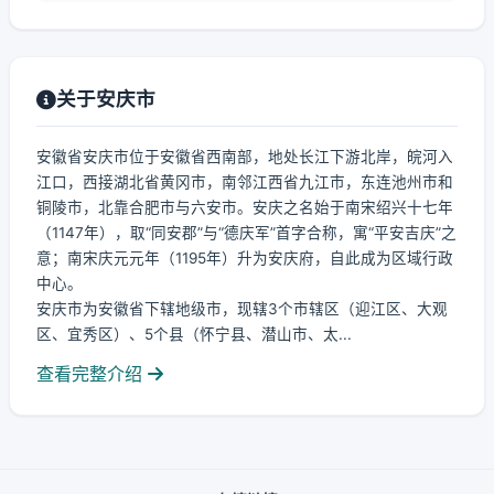
关于安庆市
安徽省安庆市位于安徽省西南部，地处长江下游北岸，皖河入
江口，西接湖北省黄冈市，南邻江西省九江市，东连池州市和
铜陵市，北靠合肥市与六安市。安庆之名始于南宋绍兴十七年
（1147年），取“同安郡”与“德庆军”首字合称，寓“平安吉庆”之
意；南宋庆元元年（1195年）升为安庆府，自此成为区域行政
中心。
安庆市为安徽省下辖地级市，现辖3个市辖区（迎江区、大观
区、宜秀区）、5个县（怀宁县、潜山市、太...
查看完整介绍