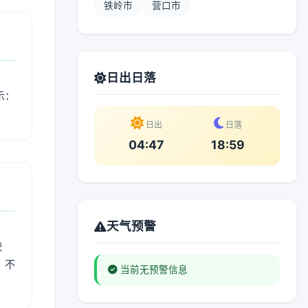
铁岭市
营口市
日出日落
示：
日出
日落
04:47
18:59
天气预警
较
、不
当前无预警信息