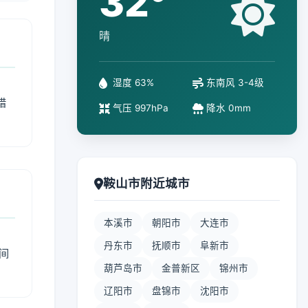
32°
晴
湿度 63%
东南风 3-4级
措
气压 997hPa
降水 0mm
鞍山市附近城市
本溪市
朝阳市
大连市
丹东市
抚顺市
阜新市
间
葫芦岛市
金普新区
锦州市
辽阳市
盘锦市
沈阳市