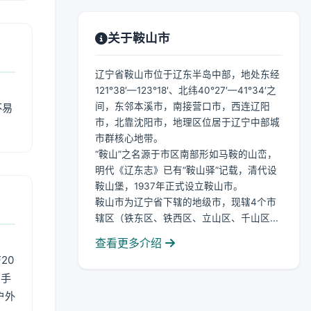
关于鞍山市
辽宁省鞍山市位于辽东半岛中部，地处东经
121°38′—123°18′、北纬40°27′—41°34′之
间，东邻本溪市，南接营口市，西连辽阳
不易
市，北靠沈阳市，地理区位居于辽宁中部城
市群核心地带。
“鞍山”之名源于市区南部形如马鞍的山峦，
明代《辽东志》已有“鞍山驿”记载，清代设
鞍山堡，1937年正式设立鞍山市。
鞍山市为辽宁省下辖的地级市，现辖4个市
辖区（铁东区、铁西区、立山区、千山区...
查看更多介绍
20
用手
户外