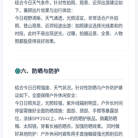
结合今日天气条件，针对性拍照、观景、近郊出游建议如
下，兼顾出片效果与出行体验：
今日视野清晰，天气通透，光照适宜，非常适合户外拍
照、登山观景、近郊短途出游：拍照建议选择光线柔和的
时段，此时不易出现逆光、过曝，拍摄远景、全景、人物
照都能获得良好效果。
六、防晒与防护
结合今日日照强度、天气状况，针对性防晒与户外防护建
议如下，全面保障户外休闲安全：
今日日照充足，光照较强，紫外线辐射明显，户外长时间
停留需做好全面防晒措施：面部、颈部、手臂等暴露部
位，涂抹SPF20以上、PA++的防晒护肤品，佩戴防晒
帽、太阳镜，穿着长袖防晒衣，加强防晒效果。 同时做
好其他防护：户外休闲时避免用手直接触碰强光照射后的