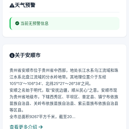
天气预警
当前无预警信息
关于安顺市
贵州省安顺市位于贵州省中西部，地处长江水系乌江流域和珠
江水系北盘江流域的分水岭地带。其地理位置介于东经
105°13′～106°34′、北纬25°21′～26°38′之间。
安顺之名始于明代，取“安抚边疆，顺从民心”之意。安顺市现
为贵州省地级市，下辖西秀区、平坝区、普定县、镇宁布依族
苗族自治县、关岭布依族苗族自治县、紫云苗族布依族自治县
等区县。
全市总面积9267平方千米，截至20...
查看更多介绍