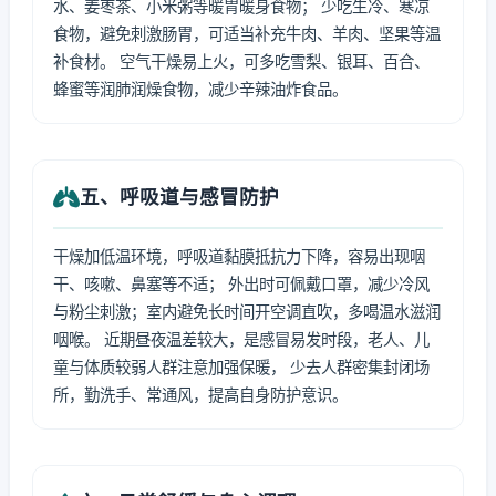
水、姜枣茶、小米粥等暖胃暖身食物； 少吃生冷、寒凉
食物，避免刺激肠胃，可适当补充牛肉、羊肉、坚果等温
补食材。 空气干燥易上火，可多吃雪梨、银耳、百合、
蜂蜜等润肺润燥食物，减少辛辣油炸食品。
五、呼吸道与感冒防护
干燥加低温环境，呼吸道黏膜抵抗力下降，容易出现咽
干、咳嗽、鼻塞等不适； 外出时可佩戴口罩，减少冷风
与粉尘刺激；室内避免长时间开空调直吹，多喝温水滋润
咽喉。 近期昼夜温差较大，是感冒易发时段，老人、儿
童与体质较弱人群注意加强保暖， 少去人群密集封闭场
所，勤洗手、常通风，提高自身防护意识。