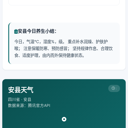
安县今日养生小结：
今日，气温℃，湿度%，级。 重点补水润燥、护肤护
喉； 注意保暖防寒、预防感冒； 坚持规律作息、合理饮
食、适度护理，由内而外保持健康状态。
安县天气
:
四川省 · 安县
数据来源：腾讯官方API
°