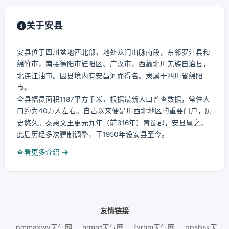
关于安县
安县位于四川盆地西北部，地处龙门山脉南段，东邻罗江县和
绵竹市，南接德阳市旌阳区、广汉市，西靠北川羌族自治县，
北连江油市。因县境内有安昌河而得名。隶属于四川省绵阳
市。
全县幅员面积1187平方千米，根据最新人口普查数据，常住人
口约为40万人左右。自古以来便是川西北地区的重要门户，历
史悠久。秦惠文王更元九年（前316年）置蜀郡，安县属之。
此后历经多次建制调整，于1950年设安县至今。
查看更多介绍
友情链接
pmmaxwy天气网
hrmrd天气网
fyrhm天气网
ppsbsk天