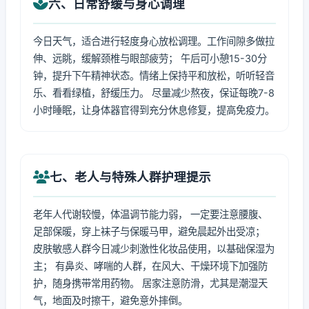
六、日常舒缓与身心调理
今日天气，适合进行轻度身心放松调理。工作间隙多做拉
伸、远眺，缓解颈椎与眼部疲劳； 午后可小憩15-30分
钟，提升下午精神状态。情绪上保持平和放松，听听轻音
乐、看看绿植，舒缓压力。 尽量减少熬夜，保证每晚7-8
小时睡眠，让身体器官得到充分休息修复，提高免疫力。
七、老人与特殊人群护理提示
老年人代谢较慢，体温调节能力弱， 一定要注意腰腹、
足部保暖，穿上袜子与保暖马甲，避免晨起外出受凉；
皮肤敏感人群今日减少刺激性化妆品使用，以基础保湿为
主； 有鼻炎、哮喘的人群，在风大、干燥环境下加强防
护，随身携带常用药物。 居家注意防滑，尤其是潮湿天
气，地面及时擦干，避免意外摔倒。