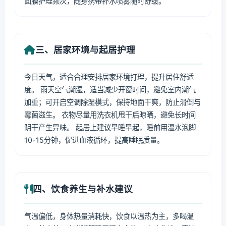
面膜护理频次，随身携带补水喷雾随时舒缓。
三、居家环境与起居护理
今日天气，适合合理安排居家环境打理，提升居住舒适
度。 雨天空气潮湿，适当减少开窗时间，避免室内潮气
加重；可开启空调除湿模式，保持地面干爽，防止滑倒与
霉菌滋生。 衣物尽量用洗衣机甩干后晾晒，避免长时间
阴干产生异味。 起居上建议早睡早起，睡前用温水泡脚
10-15分钟，促进血液循环，提高睡眠质量。
四、饮食养生与补水建议
气温偏低，身体热量消耗快，饮食以温热为主，多喝温