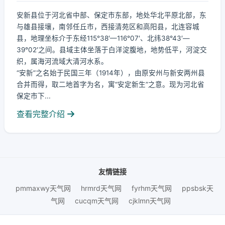
安新县位于河北省中部、保定市东部，地处华北平原北部，东
与雄县接壤，南邻任丘市，西接清苑区和高阳县，北连容城
县，地理坐标介于东经115°38′—116°07′、北纬38°43′—
39°02′之间。县域主体坐落于白洋淀腹地，地势低平，河淀交
织，属海河流域大清河水系。
“安新”之名始于民国三年（1914年），由原安州与新安两州县
合并而得，取二地首字为名，寓“安定新生”之意。现为河北省
保定市下...
查看完整介绍
友情链接
pmmaxwy天气网
hrmrd天气网
fyrhm天气网
ppsbsk天
气网
cucqm天气网
cjklmn天气网