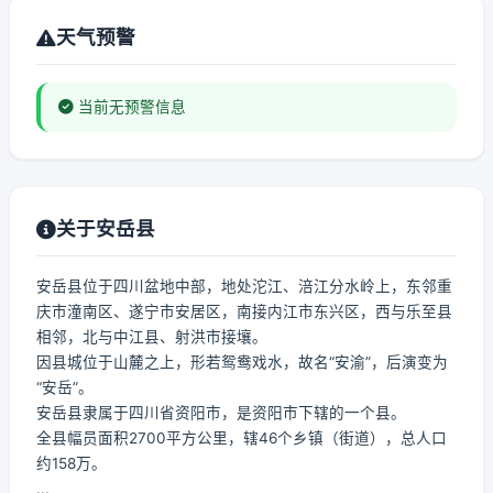
天气预警
当前无预警信息
关于安岳县
安岳县位于四川盆地中部，地处沱江、涪江分水岭上，东邻重
庆市潼南区、遂宁市安居区，南接内江市东兴区，西与乐至县
相邻，北与中江县、射洪市接壤。
因县城位于山麓之上，形若鸳鸯戏水，故名“安渝”，后演变为
“安岳”。
安岳县隶属于四川省资阳市，是资阳市下辖的一个县。
全县幅员面积2700平方公里，辖46个乡镇（街道），总人口
约158万。
...