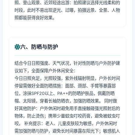
照、登山观景、近郊短途出游：拍照建议选择光线柔和的
时段，此时不易出现逆光、过曝，拍摄远景、全景、人物
照都能获得良好效果。
六、防晒与防护
结合今日日照强度、天气状况，针对性防晒与户外防护建
议如下，全面保障户外休闲安全：
今日日照充足，光照较强，紫外线辐射明显，户外长时间
停留需做好全面防晒措施：面部、颈部、手臂等暴露部
位，涂抹SPF20以上、PA++的防晒护肤品，佩戴防晒
帽、太阳镜，穿着长袖防晒衣，加强防晒效果。 同时做
好其他防护：户外休闲时避免用手直接触碰强光照射后的
物体，防止烫伤；携带少量蚊虫叮咬药膏，避免被蚊虫叮
咬。 补充提示：老人、儿童皮肤较为敏感，户外休闲时
需加强防晒与防护，避免长时间暴露在阳光下；敏感肌人