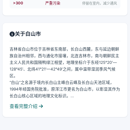
>300
严重污染
停留在室内，减少通风
关于白山市
吉林省白山市位于吉林省东南部，长白山西麓，东与延边朝鲜
族自治州相邻，西与通化市接壤，北连吉林市，南与朝鲜民主
主义人民共和国隔鸭绿江相望，地理坐标介于东经125°20′—
128°45′、北纬41°21′—42°49′之间，属中温带湿润季风气候
区。
“白山”之名源于境内长白山主峰白云峰及长白山天池区域，
1994年经国务院批准，原浑江市更名为白山市，以彰显其作为
长白山核心区域的地理文化标识。...
查看完整介绍