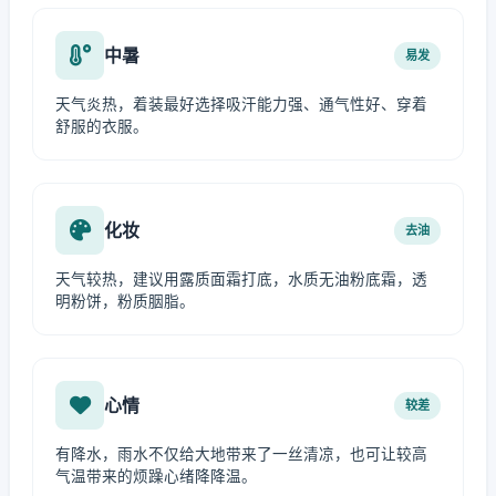
中暑
易发
天气炎热，着装最好选择吸汗能力强、通气性好、穿着
舒服的衣服。
化妆
去油
天气较热，建议用露质面霜打底，水质无油粉底霜，透
明粉饼，粉质胭脂。
心情
较差
有降水，雨水不仅给大地带来了一丝清凉，也可让较高
气温带来的烦躁心绪降降温。