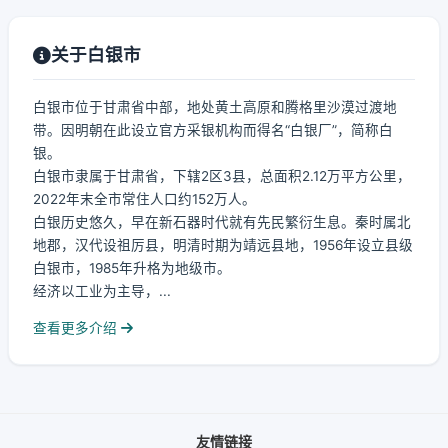
关于白银市
白银市位于甘肃省中部，地处黄土高原和腾格里沙漠过渡地
带。因明朝在此设立官方采银机构而得名“白银厂”，简称白
银。
白银市隶属于甘肃省，下辖2区3县，总面积2.12万平方公里，
2022年末全市常住人口约152万人。
白银历史悠久，早在新石器时代就有先民繁衍生息。秦时属北
地郡，汉代设祖厉县，明清时期为靖远县地，1956年设立县级
白银市，1985年升格为地级市。
经济以工业为主导，...
查看更多介绍
友情链接