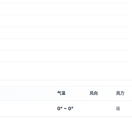
气温
风向
风力
0° ~ 0°
级