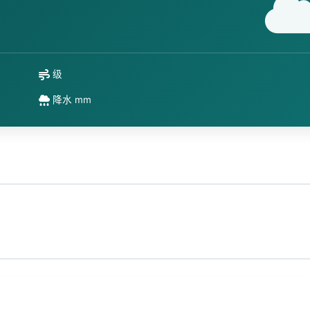
级
降水 mm