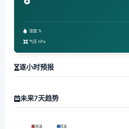
°
湿度 %
气压 hPa
逐小时预报
未来7天趋势