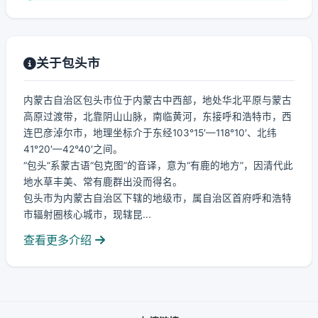
关于包头市
内蒙古自治区包头市位于内蒙古中西部，地处华北平原与蒙古
高原过渡带，北靠阴山山脉，南临黄河，东接呼和浩特市，西
连巴彦淖尔市，地理坐标介于东经103°15′—118°10′、北纬
41°20′—42°40′之间。
“包头”系蒙古语“包克图”的音译，意为“有鹿的地方”，因清代此
地水草丰美、常有鹿群出没而得名。
包头市为内蒙古自治区下辖的地级市，属自治区首府呼和浩特
市辐射圈核心城市，现辖昆...
查看更多介绍