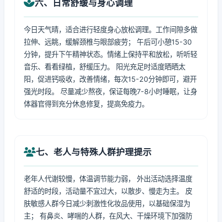
六、日常舒缓与身心调理
今日天气晴，适合进行轻度身心放松调理。工作间隙多做
拉伸、远眺，缓解颈椎与眼部疲劳； 午后可小憩15-30
分钟，提升下午精神状态。情绪上保持平和放松，听听轻
音乐、看看绿植，舒缓压力。 阳光充足时适度晒晒太
阳，促进钙吸收，改善情绪，每次15-20分钟即可，避开
强光时段。 尽量减少熬夜，保证每晚7-8小时睡眠，让身
体器官得到充分休息修复，提高免疫力。
七、老人与特殊人群护理提示
老年人代谢较慢，体温调节能力弱， 外出活动选择温度
舒适的时段，活动量不宜过大，以散步、慢走为主。 皮
肤敏感人群今日减少刺激性化妆品使用，以基础保湿为
主； 有鼻炎、哮喘的人群，在风大、干燥环境下加强防