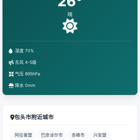
26°
晴
湿度 70%
东风 4-5级
气压 895hPa
降水 0mm
包头市附近城市
阿拉善盟
巴彦淖尔市
赤峰市
兴安盟