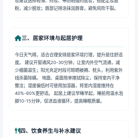
妆建议选择轻薄、持妆、带防晒值的底妆，搭配定妆散
粉，减少脱妆；唇部记得涂抹润唇膏，避免风吹干裂。
三、居家环境与起居护理
今日天气晴，适合合理安排居家环境打理，提升居住舒适
度。 建议开窗通风20-30分钟，让室内外空气流通，减
少细菌滋生；阳光充足时段可晾晒被褥、枕头，利用紫外
线杀菌除螨。 地面、桌面简单擦拭除尘，保持室内干净
整洁；湿度偏低时可使用加湿器，将室内湿度维持在
40%-60%更舒适。 起居上建议早睡早起，睡前用温水泡
脚10-15分钟，促进血液循环，提高睡眠质量。
四、饮食养生与补水建议